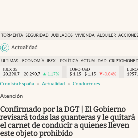
Últimas Noticias
TORMENTA
SEGURIDAD
JUBILADOS
VIVIENDA
ALQUILER
ACCIONE
Economía y finanzas
SOCIAL
Argentina
Actualidad
Política
España
Actualidad
ULTIMAS
ECONOMÍA
IBEX
POLÍTICA
ACTUALIDAD
CRIPTOMONE
México
NOTICIAS
Y
Y
IBEX 35
EURO-USD
EURO
Criptomonedas
20.290,7
20.290,7
1.17
%
$
1,15
$
1,15
-0.04
%
USA
1957
FINANZAS
EURO
Cronista España
Actualidad
Conductores
Colombia
España
Uruguay
Atención
Confirmado por la DGT | El Gobierno
revisará todas las guanteras y le quitará
el carnet de conducir a quienes lleven
este objeto prohibido