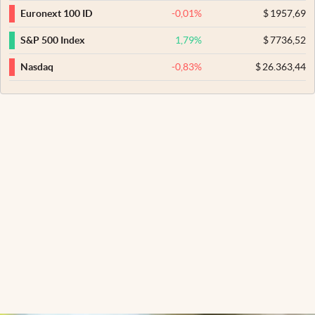
-0,01
%
$
1957,69
Euronext 100 ID
1,79
%
$
7736,52
S&P 500 Index
-0,83
%
$
26.363,44
Nasdaq