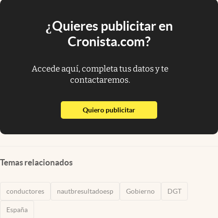
¿Quieres publicitar en
Cronista.com?
Accede aquí, completa tus datos y te
contactaremos.
abre en nueva pestaña
Quiero publicitar
Temas relacionados
conductores
nautbresultadoesp
Gobierno
DGT
España