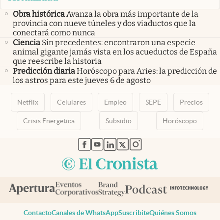
Obra histórica
Avanza la obra más importante de la
provincia con nueve túneles y dos viaductos que la
conectará como nunca
Ciencia
Sin precedentes: encontraron una especie
animal gigante jamás vista en los acueductos de España
que reescribe la historia
Predicción diaria
Horóscopo para Aries: la predicción de
los astros para este jueves 6 de agosto
Netflix
Celulares
Empleo
SEPE
Precios
Crisis Energetica
Subsidio
Horóscopo
abre en nueva pestaña
abre en nueva pestaña
abre en nueva pestaña
abre en nueva pestaña
abre en nueva pestaña
Contacto
Canales de WhatsApp
Suscribite
Quiénes Somos