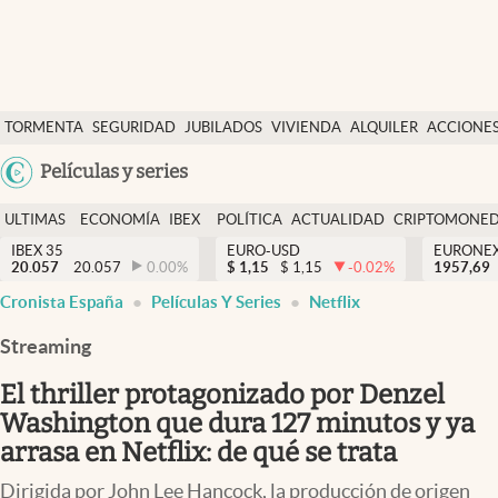
Últimas Noticias
TORMENTA
SEGURIDAD
JUBILADOS
VIVIENDA
ALQUILER
ACCIONE
Economía y finanzas
SOCIAL
Argentina
Películas y series
Política
España
Actualidad
ULTIMAS
ECONOMÍA
IBEX
POLÍTICA
ACTUALIDAD
CRIPTOMONE
México
NOTICIAS
Y
Y
IBEX 35
EURO-USD
EURONE
Criptomonedas
20.057
20.057
0.00
%
$
1,15
$
1,15
-0.02
%
USA
1957,69
FINANZAS
EURO
Cronista España
Películas Y Series
Netflix
Colombia
España
Uruguay
Streaming
El thriller protagonizado por Denzel
Washington que dura 127 minutos y ya
arrasa en Netflix: de qué se trata
Dirigida por John Lee Hancock, la producción de origen