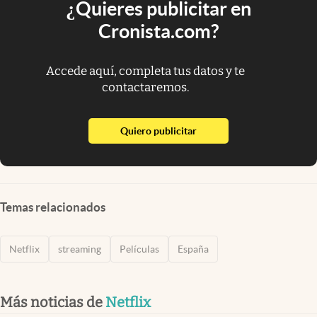
¿Quieres publicitar en
Cronista.com?
Accede aquí, completa tus datos y te
contactaremos.
abre en nueva pestaña
Quiero publicitar
Temas relacionados
Netflix
streaming
Películas
España
Más noticias de
Netflix