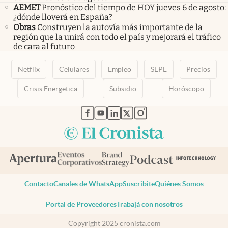
AEMET
Pronóstico del tiempo de HOY jueves 6 de agosto:
¿dónde lloverá en España?
Obras
Construyen la autovía más importante de la
región que la unirá con todo el país y mejorará el tráfico
de cara al futuro
Netflix
Celulares
Empleo
SEPE
Precios
Crisis Energetica
Subsidio
Horóscopo
abre en nueva pestaña
abre en nueva pestaña
abre en nueva pestaña
abre en nueva pestaña
abre en nueva pestaña
Contacto
Canales de WhatsApp
Suscribite
Quiénes Somos
Portal de Proveedores
Trabajá con nosotros
Copyright 2025 cronista.com