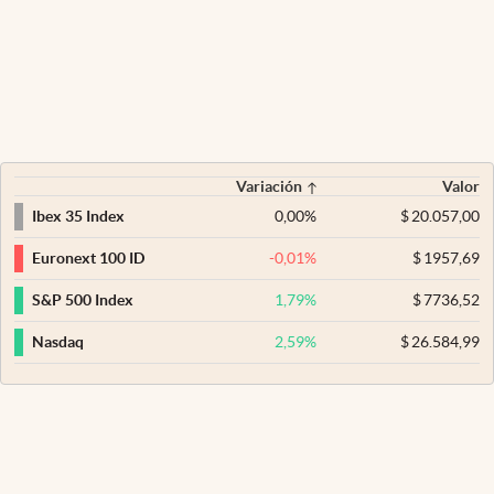
Variación
Valor
0,00
%
$
20.057,00
Ibex 35 Index
-0,01
%
$
1957,69
Euronext 100 ID
1,79
%
$
7736,52
S&P 500 Index
2,59
%
$
26.584,99
Nasdaq