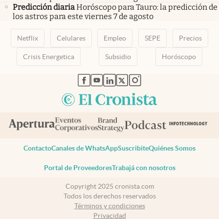
Predicción diaria
Horóscopo para Tauro: la predicción de
los astros para este viernes 7 de agosto
Netflix
Celulares
Empleo
SEPE
Precios
Crisis Energetica
Subsidio
Horóscopo
abre en nueva pestaña
abre en nueva pestaña
abre en nueva pestaña
abre en nueva pestaña
abre en nueva pestaña
Contacto
Canales de WhatsApp
Suscribite
Quiénes Somos
Portal de Proveedores
Trabajá con nosotros
Copyright 2025 cronista.com
Todos los derechos reservados
Términos y condiciones
Privacidad