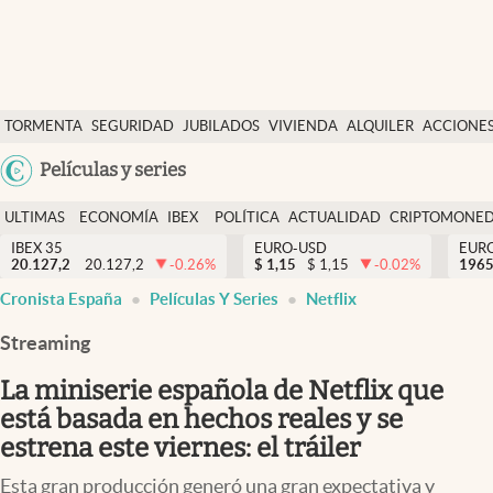
Últimas Noticias
TORMENTA
SEGURIDAD
JUBILADOS
VIVIENDA
ALQUILER
ACCIONE
Economía y finanzas
SOCIAL
Argentina
Películas y series
Política
España
Actualidad
ULTIMAS
ECONOMÍA
IBEX
POLÍTICA
ACTUALIDAD
CRIPTOMONE
México
NOTICIAS
Y
Y
IBEX 35
EURO-USD
EUR
Criptomonedas
20.127,2
20.127,2
-0.26
%
$
1,15
$
1,15
-0.02
%
USA
1965
FINANZAS
EURO
Cronista España
Películas Y Series
Netflix
Colombia
España
Uruguay
Streaming
La miniserie española de Netflix que
está basada en hechos reales y se
estrena este viernes: el tráiler
Esta gran producción generó una gran expectativa y