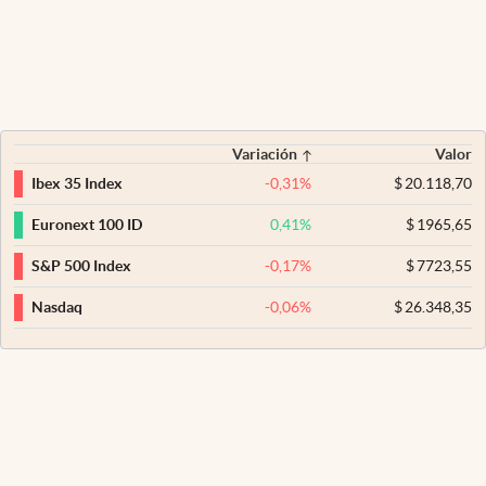
Variación
Valor
-0,31
%
$
20.118,70
Ibex 35 Index
0,41
%
$
1965,65
Euronext 100 ID
-0,17
%
$
7723,55
S&P 500 Index
-0,06
%
$
26.348,35
Nasdaq