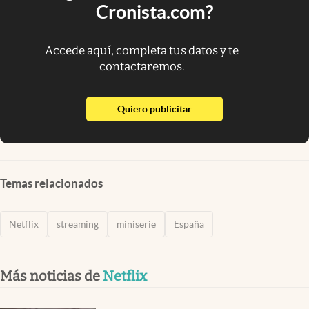
Cronista.com?
Accede aquí, completa tus datos y te
contactaremos.
abre en nueva pestaña
Quiero publicitar
Temas relacionados
Netflix
streaming
miniserie
España
Más noticias de
Netflix