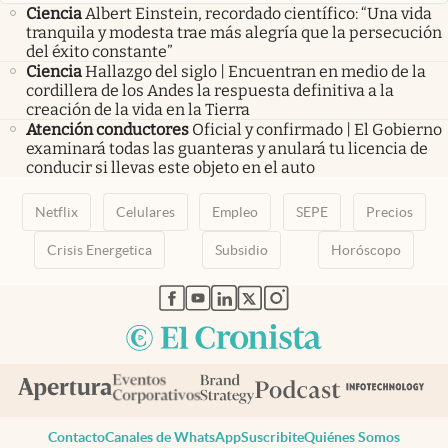
Ciencia
Albert Einstein, recordado científico: “Una vida
tranquila y modesta trae más alegría que la persecución
del éxito constante”
Ciencia
Hallazgo del siglo | Encuentran en medio de la
cordillera de los Andes la respuesta definitiva a la
creación de la vida en la Tierra
Atención conductores
Oficial y confirmado | El Gobierno
examinará todas las guanteras y anulará tu licencia de
conducir si llevas este objeto en el auto
Netflix
Celulares
Empleo
SEPE
Precios
Crisis Energetica
Subsidio
Horóscopo
abre en nueva pestaña
abre en nueva pestaña
abre en nueva pestaña
abre en nueva pestaña
abre en nueva pestaña
Contacto
Canales de WhatsApp
Suscribite
Quiénes Somos