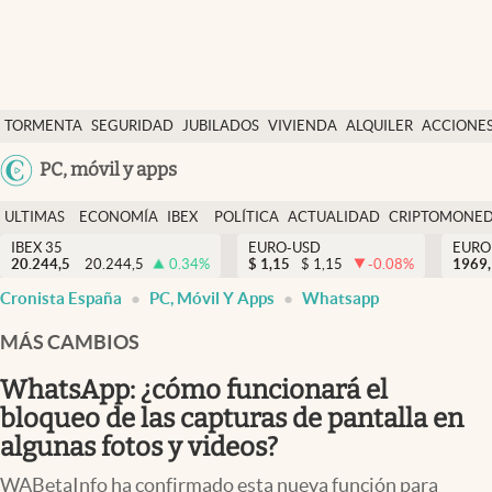
Últimas Noticias
TORMENTA
SEGURIDAD
JUBILADOS
VIVIENDA
ALQUILER
ACCIONE
Economía y finanzas
SOCIAL
Argentina
PC, móvil y apps
Política
España
Actualidad
ULTIMAS
ECONOMÍA
IBEX
POLÍTICA
ACTUALIDAD
CRIPTOMONE
México
NOTICIAS
Y
Y
IBEX 35
EURO-USD
EURO
Criptomonedas
20.244,5
20.244,5
0.34
%
$
1,15
$
1,15
-0.08
%
USA
1969,
FINANZAS
EURO
Cronista España
PC, Móvil Y Apps
Whatsapp
Colombia
España
Uruguay
MÁS CAMBIOS
WhatsApp: ¿cómo funcionará el
bloqueo de las capturas de pantalla en
algunas fotos y videos?
WABetaInfo ha confirmado esta nueva función para