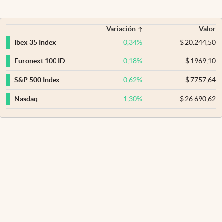
Variación
Valor
0,34
%
$
20.244,50
Ibex 35 Index
0,18
%
$
1969,10
Euronext 100 ID
0,62
%
$
7757,64
S&P 500 Index
1,30
%
$
26.690,62
Nasdaq