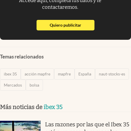
Accede aquí, completa tus datos y te
contactaremos.
abre en nueva pestaña
Quiero publicitar
Temas relacionados
ibex 35
acción mapfre
mapfre
España
naut-stocks-es
Mercados
bolsa
Más noticias de
ibex 35
Las razones por las que el Ibex 35