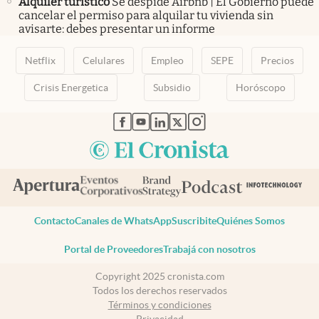
Alquiler turístico
Se despide Airbnb | El Gobierno puede
cancelar el permiso para alquilar tu vivienda sin
avisarte: debes presentar un informe
Netflix
Celulares
Empleo
SEPE
Precios
Crisis Energetica
Subsidio
Horóscopo
abre en nueva pestaña
abre en nueva pestaña
abre en nueva pestaña
abre en nueva pestaña
abre en nueva pestaña
Contacto
Canales de WhatsApp
Suscribite
Quiénes Somos
Portal de Proveedores
Trabajá con nosotros
Copyright 2025 cronista.com
Todos los derechos reservados
Términos y condiciones
Privacidad