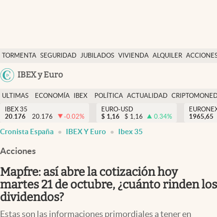
Últimas Noticias
TORMENTA
SEGURIDAD
JUBILADOS
VIVIENDA
ALQUILER
ACCIONE
Economía y finanzas
SOCIAL
Argentina
IBEX y Euro
Política
España
Actualidad
ULTIMAS
ECONOMÍA
IBEX
POLÍTICA
ACTUALIDAD
CRIPTOMONE
México
NOTICIAS
Y
Y
IBEX 35
EURO-USD
EURONE
Criptomonedas
20.176
20.176
-0.02
%
$
1,16
$
1,16
0.34
%
USA
1965,65
FINANZAS
EURO
Cronista España
IBEX Y Euro
Ibex 35
Colombia
España
Uruguay
Acciones
Mapfre: así abre la cotización hoy
martes 21 de octubre, ¿cuánto rinden los
dividendos?
Estas son las informaciones primordiales a tener en