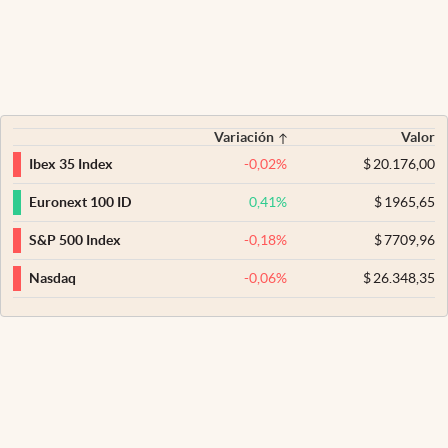
Variación
Valor
-0,02
%
$
20.176,00
Ibex 35 Index
0,41
%
$
1965,65
Euronext 100 ID
-0,18
%
$
7709,96
S&P 500 Index
-0,06
%
$
26.348,35
Nasdaq