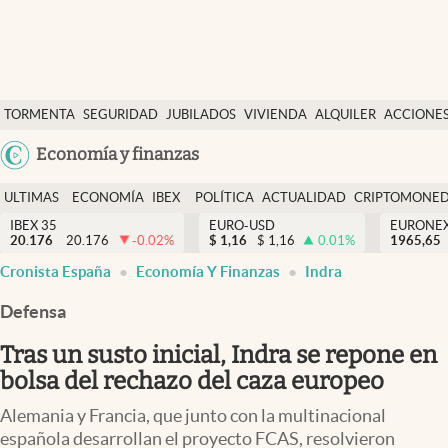
Últimas Noticias
TORMENTA
SEGURIDAD
JUBILADOS
VIVIENDA
ALQUILER
ACCIONE
Economía y finanzas
SOCIAL
Argentina
Economía y finanzas
Política
España
Actualidad
ULTIMAS
ECONOMÍA
IBEX
POLÍTICA
ACTUALIDAD
CRIPTOMONE
México
NOTICIAS
Y
Y
IBEX 35
EURO-USD
EURONE
Criptomonedas
20.176
20.176
-0.02
%
$
1,16
$
1,16
0.01
%
USA
1965,65
FINANZAS
EURO
Cronista España
Economía Y Finanzas
Indra
Colombia
España
Uruguay
Defensa
Tras un susto inicial, Indra se repone en
bolsa del rechazo del caza europeo
Alemania y Francia, que junto con la multinacional
española desarrollan el proyecto FCAS, resolvieron