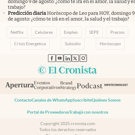
domingo 9 de agosto: ¿cómo te irá en el amor, la salud y el
trabajo?
Predicción diaria
Horóscopo de Leo para HOY, domingo 9
de agosto: ¿cómo te irá en el amor, la salud y el trabajo?
Netflix
Celulares
Empleo
SEPE
Precios
Crisis Energetica
Subsidio
Horóscopo
abre en nueva pestaña
abre en nueva pestaña
abre en nueva pestaña
abre en nueva pestaña
abre en nueva pestaña
Contacto
Canales de WhatsApp
Suscribite
Quiénes Somos
Portal de Proveedores
Trabajá con nosotros
Copyright 2025 cronista.com
Todos los derechos reservados