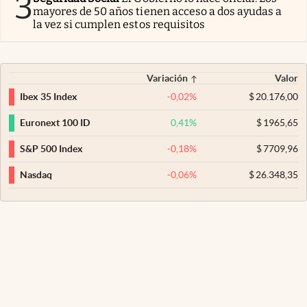
3
mayores de 50 años tienen acceso a dos ayudas a
la vez si cumplen estos requisitos
Variación
Valor
-0,02
%
$
20.176,00
Ibex 35 Index
0,41
%
$
1965,65
Euronext 100 ID
-0,18
%
$
7709,96
S&P 500 Index
-0,06
%
$
26.348,35
Nasdaq