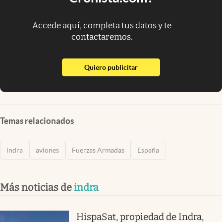
Accede aquí, completa tus datos y te
contactaremos.
abre en nueva pestaña
Quiero publicitar
Temas relacionados
indra
aviones
Fuerzas Armadas
España
Más noticias de
indra
HispaSat, propiedad de Indra,