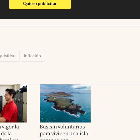
abre en nueva pestaña
Quiero publicitar
uisitivo
Inflación
 vigor la
Buscan voluntarios
 de la
para vivir en una isla