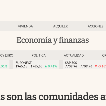
VIVIENDA
ALQUILER
ACCIONES
Economía y finanzas
EX Y EURO
POLÍTICA
ACTUALIDAD
C
EURONEXT
S&P 500
.01
%
1965,65
1965,65
0.41
%
7709,96
7709,96
-0.18
as son las comunidades 