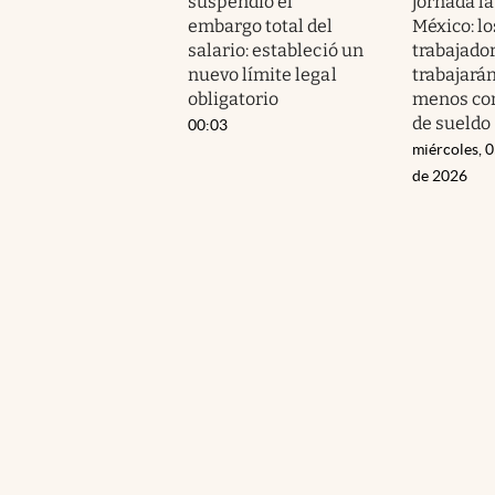
suspendió el
jornada la
embargo total del
México: lo
salario: estableció un
trabajado
nuevo límite legal
trabajará
obligatorio
menos co
de sueldo
00:03
miércoles, 
de 2026