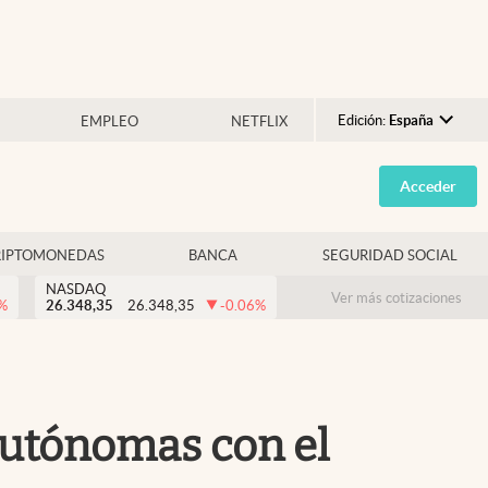
Edición:
España
EMPLEO
NETFLIX
Argentina
Acceder
España
México
RIPTOMONEDAS
BANCA
SEGURIDAD SOCIAL
USA
NASDAQ
Colombia
Ver más cotizaciones
%
26.348,35
26.348,35
-0.06
%
Uruguay
autónomas con el