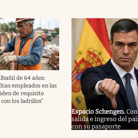
albañil de 64 años:
altan empleados en las
piden de requisito
 con los ladrillos”
Espacio Schengen
.
Conf
salida e ingreso del pa
con su pasaporte