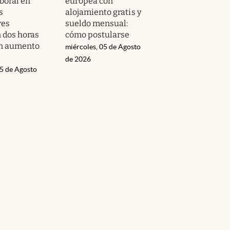
boral en
europea con
s
alojamiento gratis y
res
sueldo mensual:
n dos horas
cómo postularse
n aumento
miércoles, 05 de Agosto
de 2026
05 de Agosto