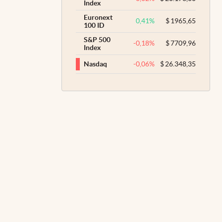
Index
Euronext
0,41
%
$
1965,65
100 ID
S&P 500
-0,18
%
$
7709,96
Index
-0,06
%
$
26.348,35
Nasdaq