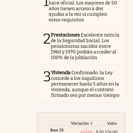
1
hace oficial. Los mayores de 50
años tienen acceso a dos
ayudas a la vez si cumplen
estos requisitos
2
Prestaciones
Excelente noticia
de la Seguridad Social. Los
pensionistas nacidos entre
1960 y 1970: podrán acceder al
100% de la jubilación
3
Vivienda
Confirmado: la Ley
concede a los inquilinos
permanecer hasta 5 años en la
vivienda, aunque el contrato
firmado sea por menos tiempo
Variación
Valor
Ibex 35
-0,02
%
$
20.176,00