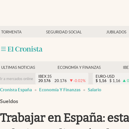
Últimas Noticias
TORMENTA
SEGURIDAD SOCIAL
JUBILADOS
Economía y finanzas
Política
Actualidad
Criptomonedas
ULTIMAS NOTICIAS
ECONOMÍA Y FINANZAS
IB
IBEX 35
EURO-USD
Ir a mercados online
20.176
20.176
-0.02
%
$
1,16
$
1,16
0
Cronista España
Economía Y Finanzas
Salario
Sueldos
Trabajar en España: est