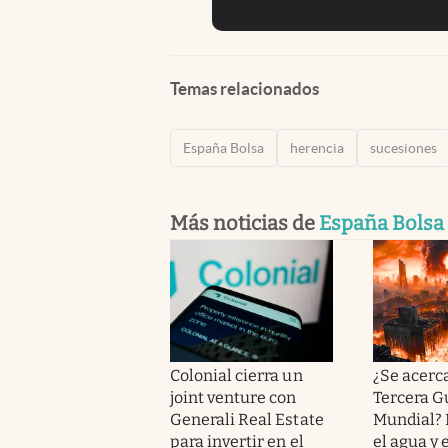
Temas relacionados
España Bolsa
herencia
sucesiones
Más noticias de
España Bolsa
Colonial cierra un
¿Se acerc
joint venture con
Tercera G
Generali Real Estate
Mundial? 
para invertir en el
el agua y 