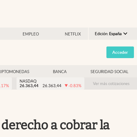
Edición:
España
EMPLEO
NETFLIX
Argentina
Acceder
España
México
RIPTOMONEDAS
BANCA
SEGURIDAD SOCIAL
USA
NASDAQ
Colombia
Ver más cotizaciones
.17
%
26.363,44
26.363,44
-0.83
%
Uruguay
 derecho a cobrar la