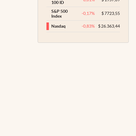
100 ID
S&P 500
-0,17
%
$
7723,55
Index
-0,83
%
$
26.363,44
Nasdaq