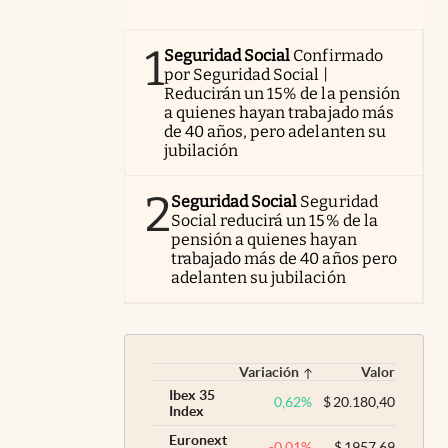
1
Seguridad Social
Confirmado
por Seguridad Social |
Reducirán un 15% de la pensión
a quienes hayan trabajado más
de 40 años, pero adelanten su
jubilación
2
Seguridad Social
Seguridad
Social reducirá un 15% de la
pensión a quienes hayan
trabajado más de 40 años pero
adelanten su jubilación
Variación
Valor
Ibex 35
0,62
%
$
20.180,40
Index
Euronext
-0,01
%
$
1957,69