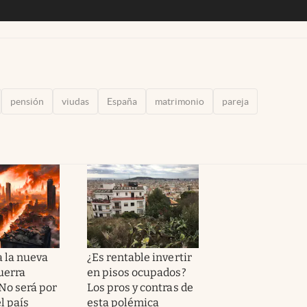
pensión
viudas
España
matrimonio
pareja
a la nueva
¿Es rentable invertir
uerra
en pisos ocupados?
No será por
Los pros y contras de
el país
esta polémica