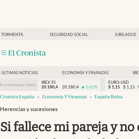
Últimas Noticias
TORMENTA
SEGURIDAD SOCIAL
JUBILADOS
Economía y finanzas
Política
Actualidad
Criptomonedas
ULTIMAS NOTICIAS
ECONOMÍA Y FINANZAS
IB
IBEX 35
EURO-USD
Ir a mercados online
20.180,4
20.180,4
0.62
%
$
1,15
$
1,15
Cronista España
Economía Y Finanzas
España Bolsa
Herencias y sucesiones
Si fallece mi pareja y n