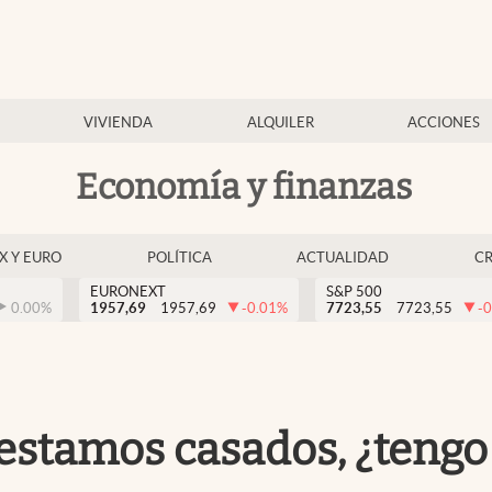
VIVIENDA
ALQUILER
ACCIONES
Economía y finanzas
EX Y EURO
POLÍTICA
ACTUALIDAD
C
EURONEXT
S&P 500
0.00
%
1957,69
1957,69
-0.01
%
7723,55
7723,55
-0
o estamos casados, ¿tengo