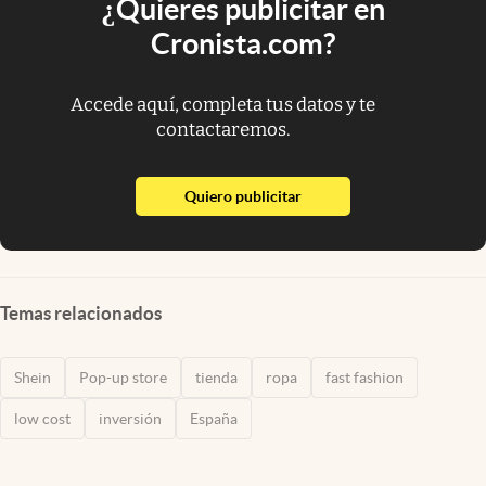
¿Quieres publicitar en
Cronista.com?
Accede aquí, completa tus datos y te
contactaremos.
abre en nueva pestaña
Quiero publicitar
Temas relacionados
Shein
Pop-up store
tienda
ropa
fast fashion
low cost
inversión
España