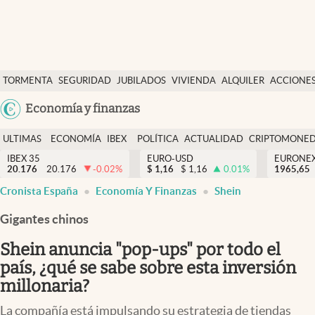
Últimas Noticias
TORMENTA
SEGURIDAD
JUBILADOS
VIVIENDA
ALQUILER
ACCIONE
Economía y finanzas
SOCIAL
Argentina
Economía y finanzas
Política
España
Actualidad
ULTIMAS
ECONOMÍA
IBEX
POLÍTICA
ACTUALIDAD
CRIPTOMONE
México
NOTICIAS
Y
Y
IBEX 35
EURO-USD
EURONE
Criptomonedas
20.176
20.176
-0.02
%
$
1,16
$
1,16
0.01
%
USA
1965,65
FINANZAS
EURO
Cronista España
Economía Y Finanzas
Shein
Colombia
España
Uruguay
Gigantes chinos
Shein anuncia "pop-ups" por todo el
país, ¿qué se sabe sobre esta inversión
millonaria?
La compañía está impulsando su estrategia de tiendas