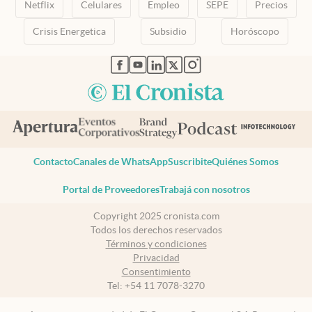
Netflix
Celulares
Empleo
SEPE
Precios
Crisis Energetica
Subsidio
Horóscopo
abre en nueva pestaña
abre en nueva pestaña
abre en nueva pestaña
abre en nueva pestaña
abre en nueva pestaña
Contacto
Canales de WhatsApp
Suscribite
Quiénes Somos
Portal de Proveedores
Trabajá con nosotros
Copyright 2025 cronista.com
Todos los derechos reservados
Términos y condiciones
Privacidad
Consentimiento
Tel:
+54 11 7078-3270