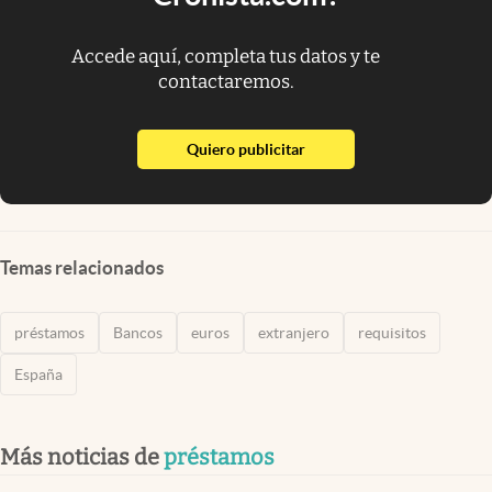
Accede aquí, completa tus datos y te
contactaremos.
abre en nueva pestaña
Quiero publicitar
Temas relacionados
préstamos
Bancos
euros
extranjero
requisitos
España
Más noticias de
préstamos