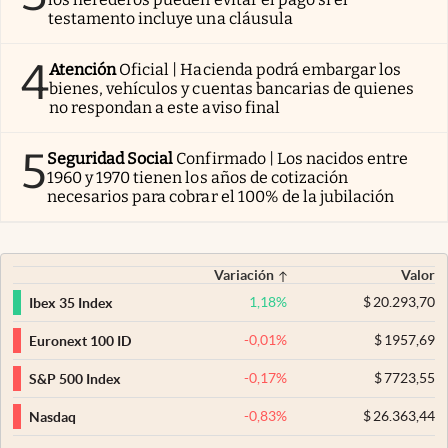
testamento incluye una cláusula
4
Atención
Oficial | Hacienda podrá embargar los
bienes, vehículos y cuentas bancarias de quienes
no respondan a este aviso final
5
Seguridad Social
Confirmado | Los nacidos entre
1960 y 1970 tienen los años de cotización
necesarios para cobrar el 100% de la jubilación
Variación
Valor
1,18
%
$
20.293,70
Ibex 35 Index
-0,01
%
$
1957,69
Euronext 100 ID
-0,17
%
$
7723,55
S&P 500 Index
-0,83
%
$
26.363,44
Nasdaq