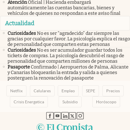
Atención
Oficial | Hacienda embargará
automáticamente las cuentas bancarias, bienes y
vehículos de quienes no respondan a este aviso final
Actualidad
Curiosidades
No es ser “agradecido” dar siempre las
gracias por cualquier favor. La psicología explica el rasgo
de personalidad que comparten estas personas
Curiosidades
No es ser acumulador guardar todos los
tickets de compras. La psicología descubrió el rasgo de
personalidad que comparten millones de personas
Pasaporte
Confirmado | Aeropuertos de Palma, Alicante
y Canarias bloquearán la entrada y salida a quienes
posterguen la renovación del pasaporte
Netflix
Celulares
Empleo
SEPE
Precios
Crisis Energetica
Subsidio
Horóscopo
abre en nueva pestaña
abre en nueva pestaña
abre en nueva pestaña
abre en nueva pestaña
abre en nueva pestaña