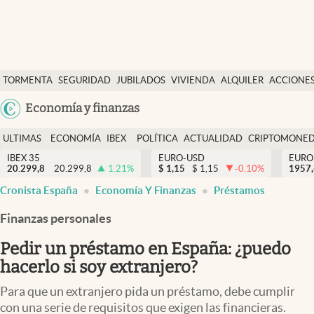
Últimas Noticias
TORMENTA
SEGURIDAD
JUBILADOS
VIVIENDA
ALQUILER
ACCIONE
Economía y finanzas
SOCIAL
Argentina
Economía y finanzas
Política
España
Actualidad
ULTIMAS
ECONOMÍA
IBEX
POLÍTICA
ACTUALIDAD
CRIPTOMONE
México
NOTICIAS
Y
Y
IBEX 35
EURO-USD
EURO
Criptomonedas
20.299,8
20.299,8
1.21
%
$
1,15
$
1,15
-0.10
%
USA
1957
FINANZAS
EURO
Cronista España
Economía Y Finanzas
Préstamos
Colombia
España
Uruguay
Finanzas personales
Pedir un préstamo en España: ¿puedo
hacerlo si soy extranjero?
Para que un extranjero pida un préstamo, debe cumplir
con una serie de requisitos que exigen las financieras.