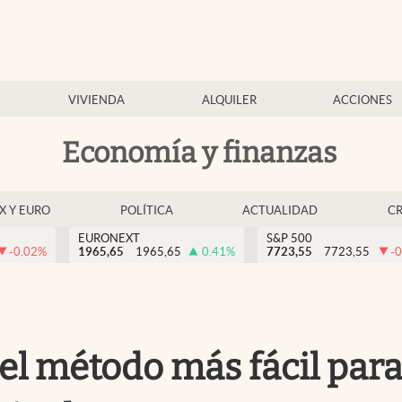
VIVIENDA
ALQUILER
ACCIONES
Economía y finanzas
EX Y EURO
POLÍTICA
ACTUALIDAD
C
EURONEXT
S&P 500
-0.02
%
1965,65
1965,65
0.41
%
7723,55
7723,55
-0
 el método más fácil para