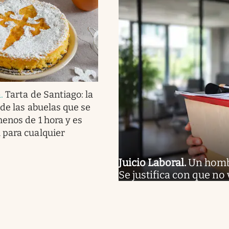
a
.
Tarta de Santiago: la
 de las abuelas que se
enos de 1 hora y es
 para cualquier
Juicio Laboral
.
Un hombr
Se justifica con que no