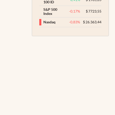
100 ID
S&P 500
-0,17
%
$
7723,55
Index
-0,83
%
$
26.363,44
Nasdaq