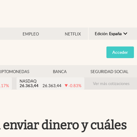
Edición:
España
EMPLEO
NETFLIX
Argentina
Acceder
España
México
RIPTOMONEDAS
BANCA
SEGURIDAD SOCIAL
USA
NASDAQ
Colombia
Ver más cotizaciones
.17
%
26.363,44
26.363,44
-0.83
%
Uruguay
 enviar dinero y cuáles