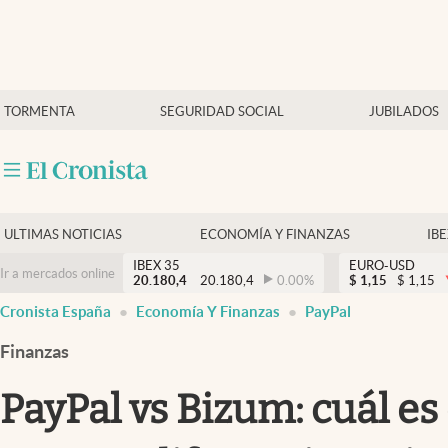
Últimas Noticias
TORMENTA
SEGURIDAD SOCIAL
JUBILADOS
Economía y finanzas
Política
Actualidad
Criptomonedas
ULTIMAS NOTICIAS
ECONOMÍA Y FINANZAS
IB
IBEX 35
EURO-USD
Ir a mercados online
20.180,4
20.180,4
0.00
%
$
1,15
$
1,15
Cronista España
Economía Y Finanzas
PayPal
Finanzas
PayPal vs Bizum: cuál es