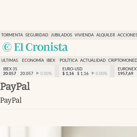
Últimas Noticias
TORMENTA
SEGURIDAD
JUBILADOS
VIVIENDA
ALQUILER
ACCIONE
Economía y finanzas
SOCIAL
Argentina
Política
España
Actualidad
ULTIMAS
ECONOMÍA
IBEX
POLÍTICA
ACTUALIDAD
CRIPTOMONE
México
NOTICIAS
Y
Y
IBEX 35
EURO-USD
EURONEX
Criptomonedas
20.057
20.057
0.00
%
$
1,16
$
1,16
0.00
%
1957,69
USA
FINANZAS
EURO
Colombia
PayPal
España
Uruguay
PayPal