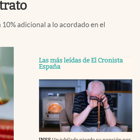
trato
n 10% adicional a lo acordado en el
Las más leídas de El Cronista
España
INSS
Un jubilado pierde su pensión por