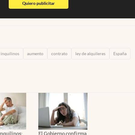
abre en nueva pestaña
Quiero publicitar
inquilinos
aumento
contrato
ley de alquileres
España
nquilinos:
El Gobierno confirma