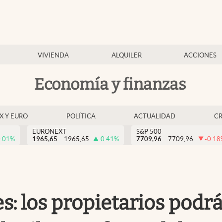
VIVIENDA
ALQUILER
ACCIONES
Economía y finanzas
EX Y EURO
POLÍTICA
ACTUALIDAD
C
EURONEXT
S&P 500
.01
%
1965,65
1965,65
0.41
%
7709,96
7709,96
-0.18
es: los propietarios podr