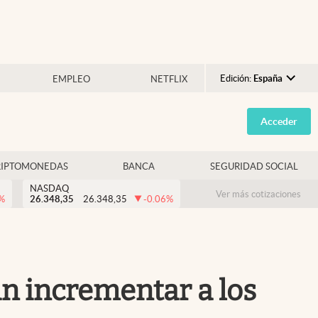
Edición:
España
EMPLEO
NETFLIX
Argentina
Acceder
España
México
RIPTOMONEDAS
BANCA
SEGURIDAD SOCIAL
USA
NASDAQ
Colombia
Ver más cotizaciones
%
26.348,35
26.348,35
-0.06
%
Uruguay
án incrementar a los