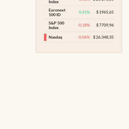
Index
Euronext
0,41
%
$
1965,65
100 ID
S&P 500
-0,18
%
$
7709,96
Index
-0,06
%
$
26.348,35
Nasdaq