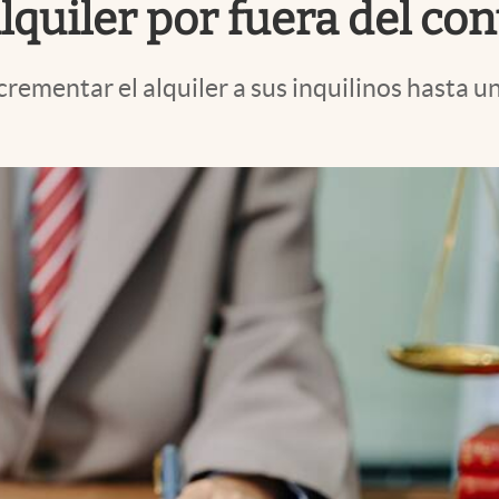
alquiler por fuera del con
crementar el alquiler a sus inquilinos hasta u