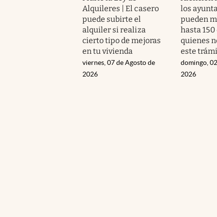
Alquileres | El casero
los ayunt
puede subirte el
pueden mu
alquiler si realiza
hasta 150
cierto tipo de mejoras
quienes n
en tu vivienda
este trám
viernes, 07 de Agosto de
domingo, 02
2026
2026