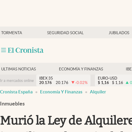
Últimas Noticias
TORMENTA
SEGURIDAD SOCIAL
JUBILADOS
Economía y finanzas
Política
Actualidad
Criptomonedas
ULTIMAS NOTICIAS
ECONOMÍA Y FINANZAS
IB
IBEX 35
EURO-USD
Ir a mercados online
20.176
20.176
-0.02
%
$
1,16
$
1,16
0
Cronista España
Economía Y Finanzas
Alquiler
Inmuebles
Murió la Ley de Alquiler