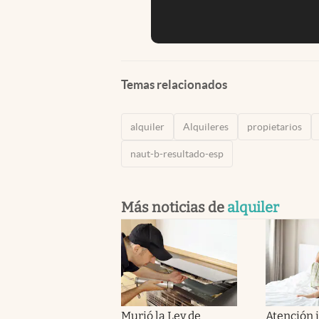
Temas relacionados
alquiler
Alquileres
propietarios
naut-b-resultado-esp
Más noticias de
alquiler
Murió la Ley de
Atención i