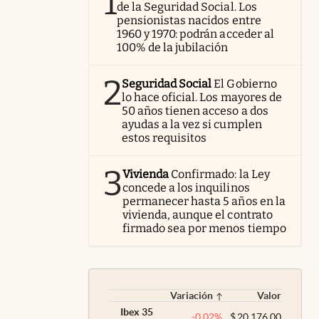
1
de la Seguridad Social. Los
pensionistas nacidos entre
1960 y 1970: podrán acceder al
100% de la jubilación
2
Seguridad Social
El Gobierno
lo hace oficial. Los mayores de
50 años tienen acceso a dos
ayudas a la vez si cumplen
estos requisitos
3
Vivienda
Confirmado: la Ley
concede a los inquilinos
permanecer hasta 5 años en la
vivienda, aunque el contrato
firmado sea por menos tiempo
Variación
Valor
Ibex 35
-0,02
%
$
20.176,00