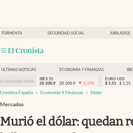
Últimas Noticias
TORMENTA
SEGURIDAD SOCIAL
JUBILADOS
Economía y finanzas
Política
Actualidad
Criptomonedas
ULTIMAS NOTICIAS
ECONOMÍA Y FINANZAS
IB
IBEX 35
EURO-USD
Ir a mercados online
20.100,9
20.100,9
-0.39
%
$
1,15
$
1,15
Cronista España
Economía Y Finanzas
Dólar
Mercados
Murió el dólar: quedan r