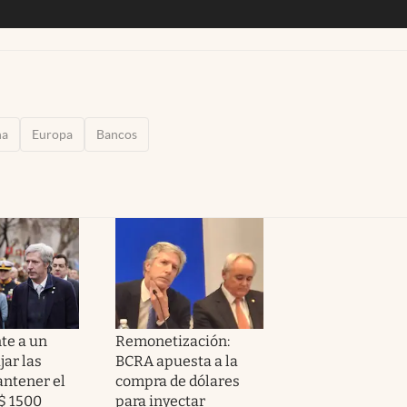
ña
Europa
Bancos
te a un
Remonetización:
jar las
BCRA apuesta a la
antener el
compra de dólares
 $ 1500
para inyectar