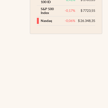
100 ID
S&P 500
-0,17
%
$
7723,55
Index
-0,06
%
$
26.348,35
Nasdaq