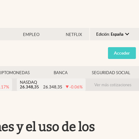
Edición:
España
EMPLEO
NETFLIX
Argentina
Acceder
España
México
RIPTOMONEDAS
BANCA
SEGURIDAD SOCIAL
USA
NASDAQ
Colombia
Ver más cotizaciones
.17
%
26.348,35
26.348,35
-0.06
%
Uruguay
es y el uso de los