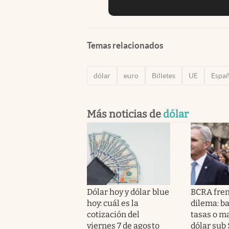
Temas relacionados
dólar
euro
Billetes
UE
Espa
Más noticias de
dólar
Dólar hoy y dólar blue
BCRA fren
hoy: cuál es la
dilema: ba
cotización del
tasas o m
viernes 7 de agosto
dólar sub