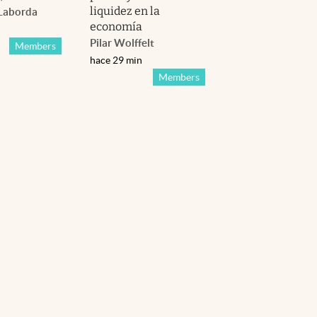
liquidez en la
Laborda
economía
Pilar Wolffelt
Members
hace 29 min
Members