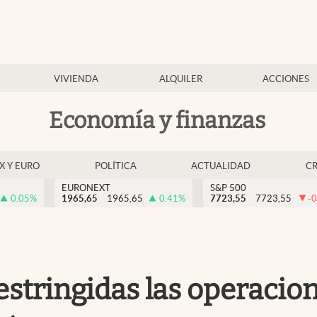
VIVIENDA
ALQUILER
ACCIONES
Economía y finanzas
EX Y EURO
POLÍTICA
ACTUALIDAD
C
EURONEXT
S&P 500
0.05
%
1965,65
1965,65
0.41
%
7723,55
7723,55
-0
estringidas las operacion