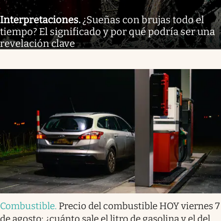
Interpretaciones
.
¿Sueñas con brujas todo el
tiempo? El significado y por qué podría ser una
revelación clave
Combustible
.
Precio del combustible HOY viernes 7
de agosto: ¿cuánto sale el litro de gasolina y el del