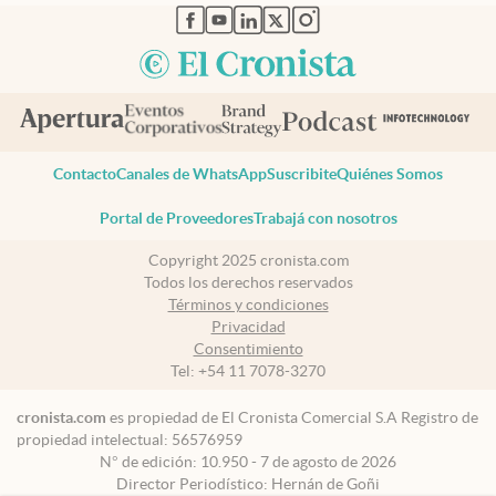
abre en nueva pestaña
abre en nueva pestaña
abre en nueva pestaña
abre en nueva pestaña
abre en nueva pestaña
Contacto
Canales de WhatsApp
Suscribite
Quiénes Somos
Portal de Proveedores
Trabajá con nosotros
Copyright 2025 cronista.com
Todos los derechos reservados
Términos y condiciones
Privacidad
Consentimiento
Tel:
+54 11 7078-3270
cronista.com
es propiedad de El Cronista Comercial S.A Registro de
propiedad intelectual: 56576959
N° de edición: 10.950 - 7 de agosto de 2026
Director Periodístico: Hernán de Goñi