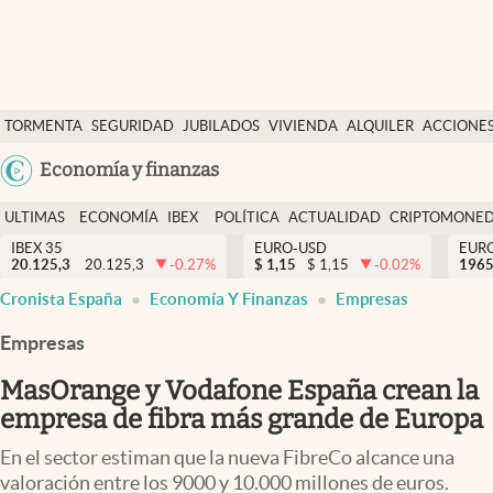
Últimas Noticias
TORMENTA
SEGURIDAD
JUBILADOS
VIVIENDA
ALQUILER
ACCIONE
Economía y finanzas
SOCIAL
Argentina
Economía y finanzas
Política
España
Actualidad
ULTIMAS
ECONOMÍA
IBEX
POLÍTICA
ACTUALIDAD
CRIPTOMONE
México
NOTICIAS
Y
Y
IBEX 35
EURO-USD
EUR
Criptomonedas
20.125,3
20.125,3
-0.27
%
$
1,15
$
1,15
-0.02
%
USA
1965
FINANZAS
EURO
Cronista España
Economía Y Finanzas
Empresas
Colombia
España
Uruguay
Empresas
MasOrange y Vodafone España crean la
empresa de fibra más grande de Europa
En el sector estiman que la nueva FibreCo alcance una
valoración entre los 9000 y 10.000 millones de euros.