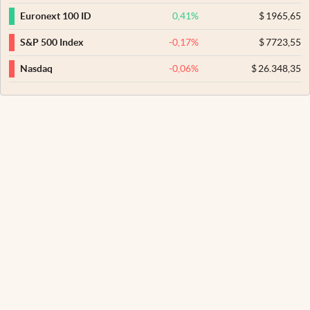
0,41
%
$
1965,65
Euronext 100 ID
-0,17
%
$
7723,55
S&P 500 Index
-0,06
%
$
26.348,35
Nasdaq