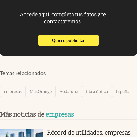
Accede aquí, completa tus datos y te
contactaremos.
abre en nueva pestaña
Quiero publicitar
Temas relacionados
empresas
MasOrange
Vodafone
fibra óptica
España
Más noticias de
empresas
Récord de utilidades: empresas