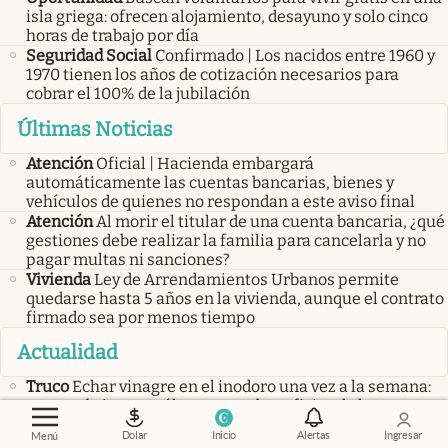
isla griega: ofrecen alojamiento, desayuno y solo cinco
horas de trabajo por día
Seguridad Social
Confirmado | Los nacidos entre 1960 y
1970 tienen los años de cotización necesarios para
cobrar el 100% de la jubilación
Últimas Noticias
Atención
Oficial | Hacienda embargará
automáticamente las cuentas bancarias, bienes y
vehículos de quienes no respondan a este aviso final
Atención
Al morir el titular de una cuenta bancaria, ¿qué
gestiones debe realizar la familia para cancelarla y no
pagar multas ni sanciones?
Vivienda
Ley de Arrendamientos Urbanos permite
quedarse hasta 5 años en la vivienda, aunque el contrato
firmado sea por menos tiempo
Actualidad
Truco
Echar vinagre en el inodoro una vez a la semana:
para qué sirve y cuáles son sus beneficios de los que
hablan todos
Dolar
Inicio
Alertas
Ingresar
Menú
Cierres
Se despidió una de las tiendas deportivas más