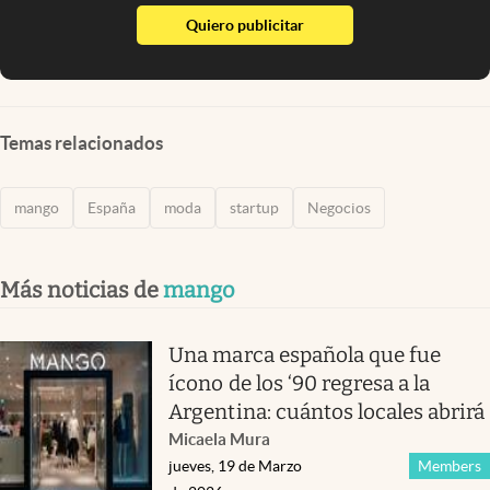
abre en nueva pestaña
Quiero publicitar
Temas relacionados
mango
España
moda
startup
Negocios
Más noticias de
mango
Una marca española que fue
ícono de los ‘90 regresa a la
Argentina: cuántos locales abrirá
Micaela Mura
jueves, 19 de Marzo
Members