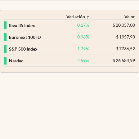
Variación
Valor
0,17
%
$
20.057,00
Ibex 35 Index
0,96
%
$
1957,93
Euronext 100 ID
1,79
%
$
7736,52
S&P 500 Index
2,59
%
$
26.584,99
Nasdaq