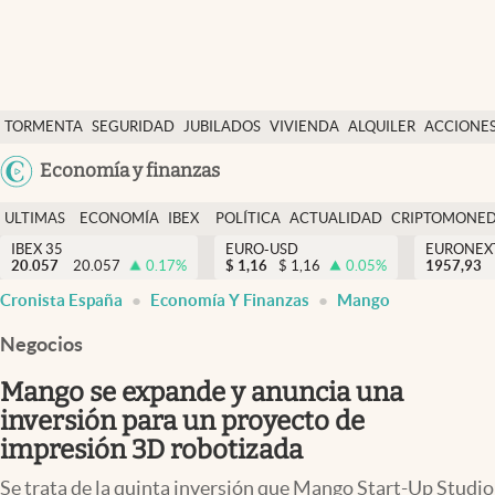
Últimas Noticias
TORMENTA
SEGURIDAD
JUBILADOS
VIVIENDA
ALQUILER
ACCIONE
Economía y finanzas
SOCIAL
Argentina
Economía y finanzas
Política
España
Actualidad
ULTIMAS
ECONOMÍA
IBEX
POLÍTICA
ACTUALIDAD
CRIPTOMONE
México
NOTICIAS
Y
Y
IBEX 35
EURO-USD
EURONEX
Criptomonedas
20.057
20.057
0.17
%
$
1,16
$
1,16
0.05
%
1957,93
USA
FINANZAS
EURO
abre en nueva pestaña
abre en nueva pestaña
Cronista España
Economía Y Finanzas
Mango
Colombia
España
Uruguay
Negocios
Mango se expande y anuncia una
inversión para un proyecto de
impresión 3D robotizada
Se trata de la quinta inversión que Mango Start-Up Studio