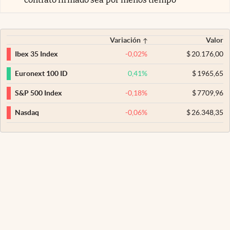
Variación
Valor
-0,02
%
$
20.176,00
Ibex 35 Index
0,41
%
$
1965,65
Euronext 100 ID
-0,18
%
$
7709,96
S&P 500 Index
-0,06
%
$
26.348,35
Nasdaq