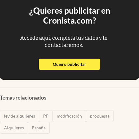
¿Quieres publicitar en
Cronista.com?
Accede aquí, completa tus datos y te
contactaremos.
abre en nueva pestaña
Quiero publicitar
Temas relacionados
ley de alquileres
PP
modificación
propuesta
Alquileres
España