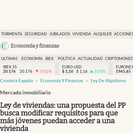
Últimas Noticias
TORMENTA
SEGURIDAD
JUBILADOS
VIVIENDA
ALQUILER
ACCIONE
Economía y finanzas
SOCIAL
Argentina
Economía y finanzas
Política
España
Actualidad
ULTIMAS
ECONOMÍA
IBEX
POLÍTICA
ACTUALIDAD
CRIPTOMONE
México
NOTICIAS
Y
Y
IBEX 35
EURO-USD
EURONE
Criptomonedas
20.176
20.176
-0.02
%
$
1,16
$
1,16
0.01
%
USA
1965,65
FINANZAS
EURO
Cronista España
Economía Y Finanzas
Ley De Alquileres
Colombia
España
Uruguay
Mercado inmobiliario
Ley de viviendas: una propuesta del PP
busca modificar requisitos para que
más jóvenes puedan acceder a una
vivienda