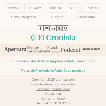
Netflix
Celulares
Empleo
SEPE
Precios
Crisis Energetica
Subsidio
Horóscopo
abre en nueva pestaña
abre en nueva pestaña
abre en nueva pestaña
abre en nueva pestaña
abre en nueva pestaña
Contacto
Canales de WhatsApp
Suscribite
Quiénes Somos
Portal de Proveedores
Trabajá con nosotros
Copyright 2025 cronista.com
Todos los derechos reservados
Términos y condiciones
Privacidad
Consentimiento
Tel:
+54 11 7078-3270