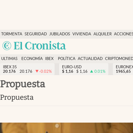
Últimas Noticias
TORMENTA
SEGURIDAD
JUBILADOS
VIVIENDA
ALQUILER
ACCIONE
Economía y finanzas
SOCIAL
Argentina
Política
España
Actualidad
ULTIMAS
ECONOMÍA
IBEX
POLÍTICA
ACTUALIDAD
CRIPTOMONE
México
NOTICIAS
Y
Y
IBEX 35
EURO-USD
EURONE
Criptomonedas
20.176
20.176
-0.02
%
$
1,16
$
1,16
0.01
%
USA
1965,65
FINANZAS
EURO
Colombia
propuesta
España
Uruguay
propuesta