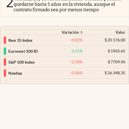
2
quedarse hasta 5 años en la vivienda, aunque el
contrato firmado sea por menos tiempo
Variación
Valor
-0,02
%
$
20.176,00
Ibex 35 Index
0,41
%
$
1965,65
Euronext 100 ID
-0,18
%
$
7709,96
S&P 500 Index
-0,06
%
$
26.348,35
Nasdaq