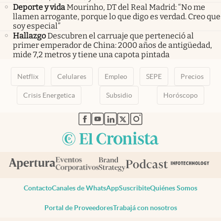
Deporte y vida
Mourinho, DT del Real Madrid: “No me
llamen arrogante, porque lo que digo es verdad. Creo que
soy especial”
Hallazgo
Descubren el carruaje que perteneció al
primer emperador de China: 2000 años de antigüedad,
mide 7,2 metros y tiene una capota pintada
Netflix
Celulares
Empleo
SEPE
Precios
Crisis Energetica
Subsidio
Horóscopo
abre en nueva pestaña
abre en nueva pestaña
abre en nueva pestaña
abre en nueva pestaña
abre en nueva pestaña
Contacto
Canales de WhatsApp
Suscribite
Quiénes Somos
Portal de Proveedores
Trabajá con nosotros