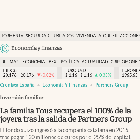
Últimas Noticias
TORMENTA
SEGURIDAD
JUBILADOS
VIVIENDA
ALQUILER
ACCIONE
Economía y finanzas
SOCIAL
Argentina
Economía y finanzas
Política
España
Actualidad
ULTIMAS
ECONOMÍA
IBEX
POLÍTICA
ACTUALIDAD
CRIPTOMONE
México
NOTICIAS
Y
Y
IBEX 35
EURO-USD
EURONE
Criptomonedas
20.176
20.176
-0.02
%
$
1,16
$
1,16
0.35
%
USA
1965,65
FINANZAS
EURO
Cronista España
Economía Y Finanzas
Partners Group
Colombia
España
Uruguay
Inversión familiar
La familia Tous recupera el 100% de la
joyera tras la salida de Partners Group
El fondo suizo ingresó a la compañía catalana en 2015,
tras pagar 130 millones de euros por el 25% del capital.