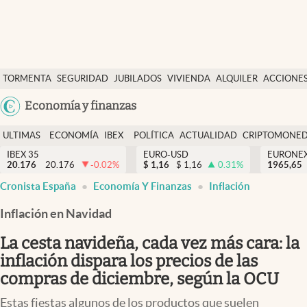
Últimas Noticias
TORMENTA
SEGURIDAD
JUBILADOS
VIVIENDA
ALQUILER
ACCIONE
Economía y finanzas
SOCIAL
Argentina
Economía y finanzas
Política
España
Actualidad
ULTIMAS
ECONOMÍA
IBEX
POLÍTICA
ACTUALIDAD
CRIPTOMONE
México
NOTICIAS
Y
Y
IBEX 35
EURO-USD
EURONE
Criptomonedas
20.176
20.176
-0.02
%
$
1,16
$
1,16
0.31
%
USA
1965,65
FINANZAS
EURO
Cronista España
Economía Y Finanzas
Inflación
Colombia
España
Uruguay
Inflación en Navidad
La cesta navideña, cada vez más cara: la
inflación dispara los precios de las
compras de diciembre, según la OCU
Estas fiestas algunos de los productos que suelen