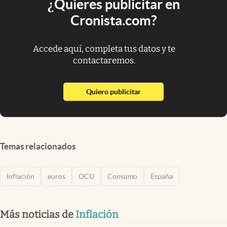
¿Quieres publicitar en
Cronista.com?
Accede aquí, completa tus datos y te
contactaremos.
abre en nueva pestaña
Quiero publicitar
Temas relacionados
Inflación
euros
OCU
Consumo
España
Más noticias de
Inflación