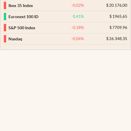
-0,02
%
$
20.176,00
Ibex 35 Index
0,41
%
$
1965,65
Euronext 100 ID
-0,18
%
$
7709,96
S&P 500 Index
-0,06
%
$
26.348,35
Nasdaq