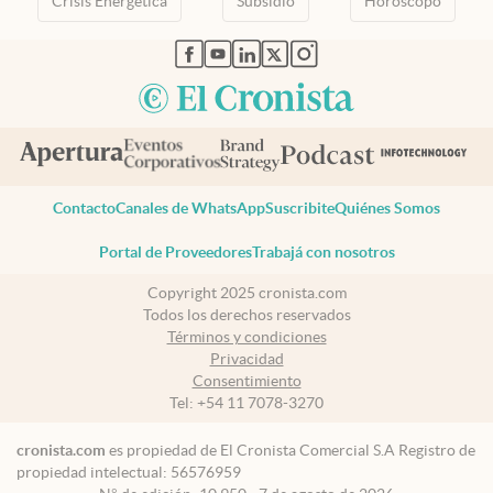
Crisis Energetica
Subsidio
Horóscopo
abre en nueva pestaña
abre en nueva pestaña
abre en nueva pestaña
abre en nueva pestaña
abre en nueva pestaña
Contacto
Canales de WhatsApp
Suscribite
Quiénes Somos
Portal de Proveedores
Trabajá con nosotros
Copyright 2025 cronista.com
Todos los derechos reservados
Términos y condiciones
Privacidad
Consentimiento
Tel:
+54 11 7078-3270
cronista.com
es propiedad de El Cronista Comercial S.A Registro de
propiedad intelectual: 56576959