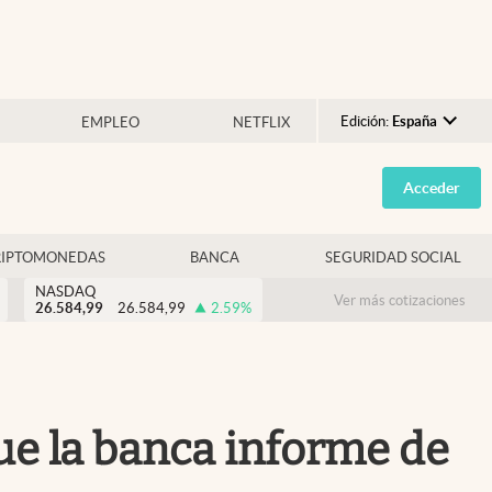
Edición:
España
EMPLEO
NETFLIX
Argentina
Acceder
España
México
RIPTOMONEDAS
BANCA
SEGURIDAD SOCIAL
USA
NASDAQ
Colombia
Ver más cotizaciones
26.584,99
26.584,99
2.59
%
Uruguay
ue la banca informe de