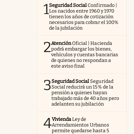
1
Seguridad Social
Confirmado |
Los nacidos entre 1960 y 1970
tienen los años de cotización
necesarios para cobrar el 100%
de la jubilación
2
Atención
Oficial | Hacienda
podrá embargar los bienes,
vehículos y cuentas bancarias
de quienes no respondan a
este aviso final
3
Seguridad Social
Seguridad
Social reducirá un 15% de la
pensión a quienes hayan
trabajado más de 40 años pero
adelanten su jubilación
4
Vivienda
Ley de
Arrendamientos Urbanos
permite quedarse hasta 5