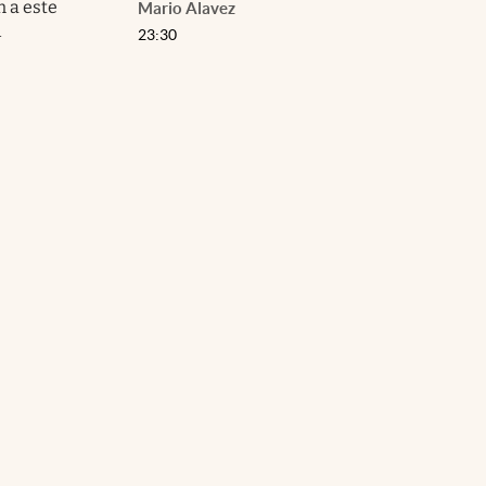
 a este
Mario Alavez
l
23:30