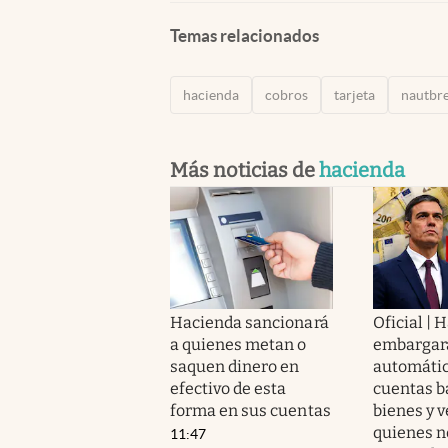
Temas relacionados
hacienda
cobros
tarjeta
nautbr
Más noticias de
hacienda
Hacienda sancionará
Oficial | 
a quienes metan o
embargar
saquen dinero en
automáti
efectivo de esta
cuentas b
forma en sus cuentas
bienes y v
quienes n
11:47