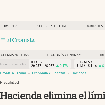
Últimas Noticias
TORMENTA
SEGURIDAD SOCIAL
JUBILADOS
Economía y finanzas
Política
Actualidad
Criptomonedas
ULTIMAS NOTICIAS
ECONOMÍA Y FINANZAS
IB
IBEX 35
EURO-USD
Ir a mercados online
20.057
20.057
0.17
%
$
1,16
$
1,16
0
Cronista España
Economía Y Finanzas
Hacienda
Fiscalidad
Hacienda elimina el lím