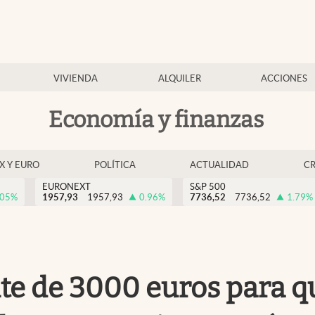
VIVIENDA
ALQUILER
ACCIONES
Economía y finanzas
EX Y EURO
POLÍTICA
ACTUALIDAD
C
EURONEXT
S&P 500
.05
%
1957,93
1957,93
0.96
%
7736,52
7736,52
1.79
%
ite de 3000 euros para q