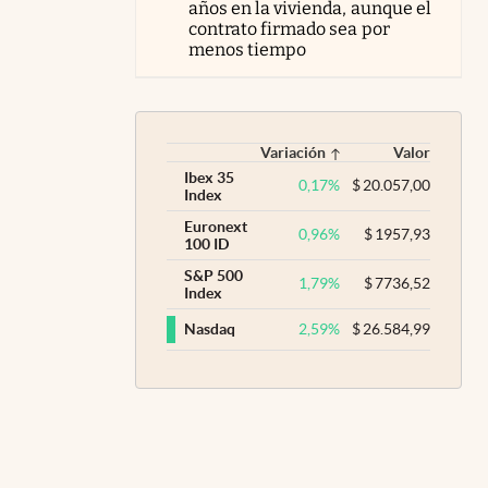
años en la vivienda, aunque el
contrato firmado sea por
menos tiempo
Variación
Valor
Ibex 35
0,17
%
$
20.057,00
Index
Euronext
0,96
%
$
1957,93
100 ID
S&P 500
1,79
%
$
7736,52
Index
2,59
%
$
26.584,99
Nasdaq