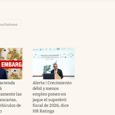
esultadoesp
Hacienda
Alerta | Crecimiento
á
débil y menos
camente las
empleo ponen en
ancarias,
jaque el superávit
ehículos de
fiscal de 2026, dice
o
HR Ratings