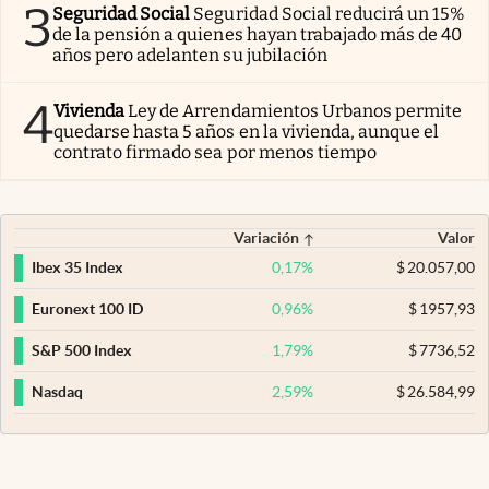
3
Seguridad Social
Seguridad Social reducirá un 15%
de la pensión a quienes hayan trabajado más de 40
años pero adelanten su jubilación
4
Vivienda
Ley de Arrendamientos Urbanos permite
quedarse hasta 5 años en la vivienda, aunque el
contrato firmado sea por menos tiempo
Variación
Valor
0,17
%
$
20.057,00
Ibex 35 Index
0,96
%
$
1957,93
Euronext 100 ID
1,79
%
$
7736,52
S&P 500 Index
2,59
%
$
26.584,99
Nasdaq