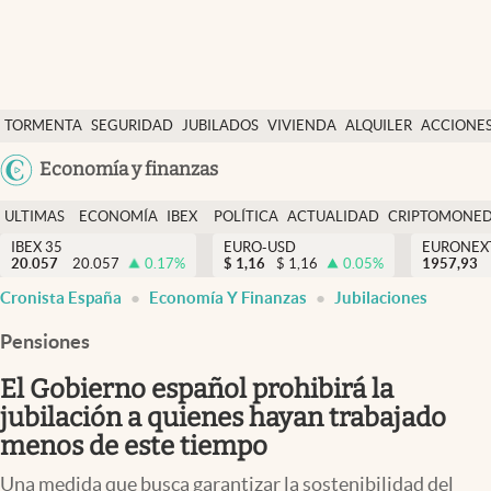
Últimas Noticias
TORMENTA
SEGURIDAD
JUBILADOS
VIVIENDA
ALQUILER
ACCIONE
Economía y finanzas
SOCIAL
Argentina
Economía y finanzas
Política
España
Actualidad
ULTIMAS
ECONOMÍA
IBEX
POLÍTICA
ACTUALIDAD
CRIPTOMONE
México
NOTICIAS
Y
Y
IBEX 35
EURO-USD
EURONEX
Criptomonedas
20.057
20.057
0.17
%
$
1,16
$
1,16
0.05
%
1957,93
USA
FINANZAS
EURO
Cronista España
Economía Y Finanzas
Jubilaciones
Colombia
España
Uruguay
Pensiones
El Gobierno español prohibirá la
jubilación a quienes hayan trabajado
menos de este tiempo
Una medida que busca garantizar la sostenibilidad del