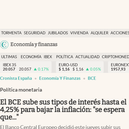
Últimas Noticias
TORMENTA
SEGURIDAD
JUBILADOS
VIVIENDA
ALQUILER
ACCIONE
Economía y finanzas
SOCIAL
Argentina
Economía y finanzas
Política
España
Actualidad
ULTIMAS
ECONOMÍA
IBEX
POLÍTICA
ACTUALIDAD
CRIPTOMONE
México
NOTICIAS
Y
Y
IBEX 35
EURO-USD
EURONEX
Criptomonedas
20.057
20.057
0.17
%
$
1,16
$
1,16
0.05
%
1957,93
USA
FINANZAS
EURO
Cronista España
Economía Y Finanzas
BCE
Colombia
España
Uruguay
Política monetaria
El BCE sube sus tipos de interés hasta el
4,25% para bajar la inflación: "se espera
que..."
El Banco Central Europeo decidió este jueves subir sus