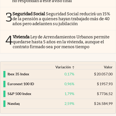
no respondan a este aviso final
3
Seguridad Social
Seguridad Social reducirá un 15%
de la pensión a quienes hayan trabajado más de 40
años pero adelanten su jubilación
4
Vivienda
Ley de Arrendamientos Urbanos permite
quedarse hasta 5 años en la vivienda, aunque el
contrato firmado sea por menos tiempo
Variación
Valor
0,17
%
$
20.057,00
Ibex 35 Index
0,96
%
$
1957,93
Euronext 100 ID
1,79
%
$
7736,52
S&P 500 Index
2,59
%
$
26.584,99
Nasdaq