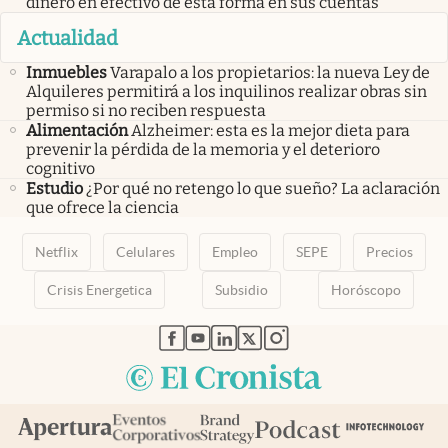
dinero en efectivo de esta forma en sus cuentas
Actualidad
Inmuebles
Varapalo a los propietarios: la nueva Ley de
Alquileres permitirá a los inquilinos realizar obras sin
permiso si no reciben respuesta
Alimentación
Alzheimer: esta es la mejor dieta para
prevenir la pérdida de la memoria y el deterioro
cognitivo
Estudio
¿Por qué no retengo lo que sueño? La aclaración
que ofrece la ciencia
Netflix
Celulares
Empleo
SEPE
Precios
Crisis Energetica
Subsidio
Horóscopo
abre en nueva pestaña
abre en nueva pestaña
abre en nueva pestaña
abre en nueva pestaña
abre en nueva pestaña