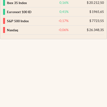
0,16
%
$
20.212,50
Ibex 35 Index
0,41
%
$
1965,65
Euronext 100 ID
-0,17
%
$
7723,55
S&P 500 Index
-0,06
%
$
26.348,35
Nasdaq