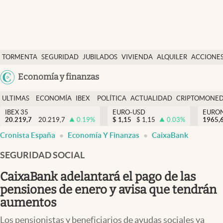
Últimas Noticias
TORMENTA
SEGURIDAD
JUBILADOS
VIVIENDA
ALQUILER
ACCIONE
Economía y finanzas
SOCIAL
Argentina
Economía y finanzas
Política
España
Actualidad
ULTIMAS
ECONOMÍA
IBEX
POLÍTICA
ACTUALIDAD
CRIPTOMONE
México
NOTICIAS
Y
Y
IBEX 35
EURO-USD
EURO
Criptomonedas
20.219,7
20.219,7
0.19
%
$
1,15
$
1,15
0.03
%
USA
1965,
FINANZAS
EURO
Cronista España
Economía Y Finanzas
CaixaBank
Colombia
España
Uruguay
SEGURIDAD SOCIAL
CaixaBank adelantará el pago de las
pensiones de enero y avisa que tendrán
aumentos
Los pensionistas y beneficiarios de ayudas sociales ya