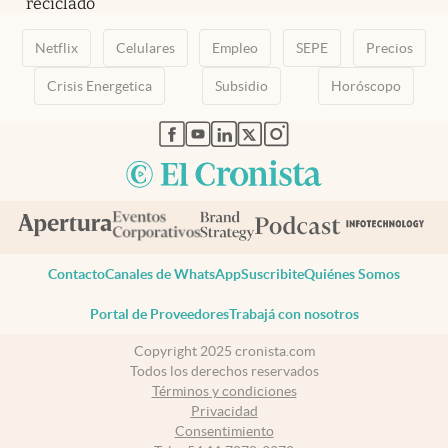
reciclado
Netflix
Celulares
Empleo
SEPE
Precios
Crisis Energetica
Subsidio
Horóscopo
abre en nueva pestaña
abre en nueva pestaña
abre en nueva pestaña
abre en nueva pestaña
abre en nueva pestaña
Contacto
Canales de WhatsApp
Suscribite
Quiénes Somos
Portal de Proveedores
Trabajá con nosotros
Copyright 2025 cronista.com
Todos los derechos reservados
Términos y condiciones
Privacidad
Consentimiento