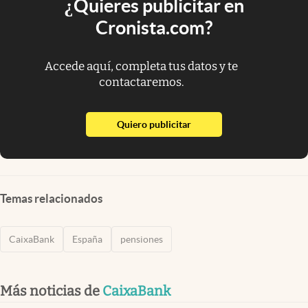
¿Quieres publicitar en
Cronista.com?
Accede aquí, completa tus datos y te
contactaremos.
abre en nueva pestaña
Quiero publicitar
Temas relacionados
CaixaBank
España
pensiones
Más noticias de
CaixaBank