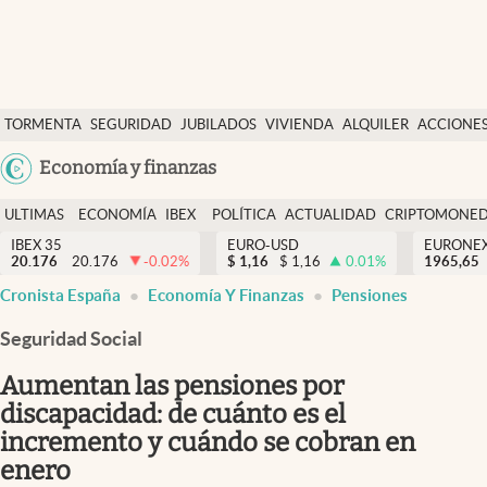
Últimas Noticias
TORMENTA
SEGURIDAD
JUBILADOS
VIVIENDA
ALQUILER
ACCIONE
Economía y finanzas
SOCIAL
Argentina
Economía y finanzas
Política
España
Actualidad
ULTIMAS
ECONOMÍA
IBEX
POLÍTICA
ACTUALIDAD
CRIPTOMONE
México
NOTICIAS
Y
Y
IBEX 35
EURO-USD
EURONE
Criptomonedas
20.176
20.176
-0.02
%
$
1,16
$
1,16
0.01
%
USA
1965,65
FINANZAS
EURO
Cronista España
Economía Y Finanzas
Pensiones
Colombia
España
Uruguay
Seguridad Social
Aumentan las pensiones por
discapacidad: de cuánto es el
incremento y cuándo se cobran en
enero