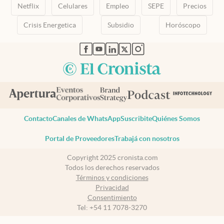
Netflix
Celulares
Empleo
SEPE
Precios
Crisis Energetica
Subsidio
Horóscopo
abre en nueva pestaña
abre en nueva pestaña
abre en nueva pestaña
abre en nueva pestaña
abre en nueva pestaña
Contacto
Canales de WhatsApp
Suscribite
Quiénes Somos
Portal de Proveedores
Trabajá con nosotros
Copyright 2025 cronista.com
Todos los derechos reservados
Términos y condiciones
Privacidad
Consentimiento
Tel:
+54 11 7078-3270