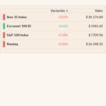
Variación
Valor
-0,02
%
$
20.176,00
Ibex 35 Index
0,41
%
$
1965,65
Euronext 100 ID
-0,18
%
$
7709,96
S&P 500 Index
-0,06
%
$
26.348,35
Nasdaq