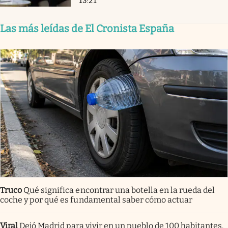
13:21
Las más leídas de El Cronista España
Truco
Qué significa encontrar una botella en la rueda del
coche y por qué es fundamental saber cómo actuar
Viral
Dejó Madrid para vivir en un pueblo de 100 habitantes.