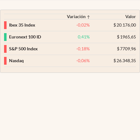
Variación
Valor
-0,02
%
$
20.176,00
Ibex 35 Index
0,41
%
$
1965,65
Euronext 100 ID
-0,18
%
$
7709,96
S&P 500 Index
-0,06
%
$
26.348,35
Nasdaq