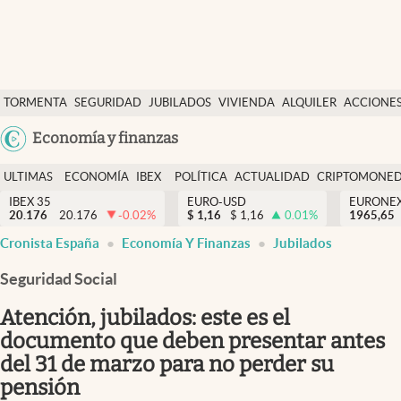
Últimas Noticias
TORMENTA
SEGURIDAD
JUBILADOS
VIVIENDA
ALQUILER
ACCIONE
Economía y finanzas
SOCIAL
Argentina
Economía y finanzas
Política
España
Actualidad
ULTIMAS
ECONOMÍA
IBEX
POLÍTICA
ACTUALIDAD
CRIPTOMONE
México
NOTICIAS
Y
Y
IBEX 35
EURO-USD
EURONE
Criptomonedas
20.176
20.176
-0.02
%
$
1,16
$
1,16
0.01
%
USA
1965,65
FINANZAS
EURO
Cronista España
Economía Y Finanzas
Jubilados
Colombia
España
Uruguay
Seguridad Social
Atención, jubilados: este es el
documento que deben presentar antes
del 31 de marzo para no perder su
pensión