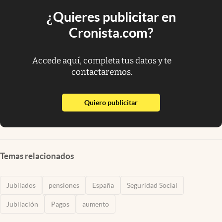
¿Quieres publicitar en
Cronista.com?
Accede aquí, completa tus datos y te
contactaremos.
abre en nueva pestaña
Quiero publicitar
Temas relacionados
Jubilados
pensiones
España
Seguridad Social
Jubilación
Pagos
aumento