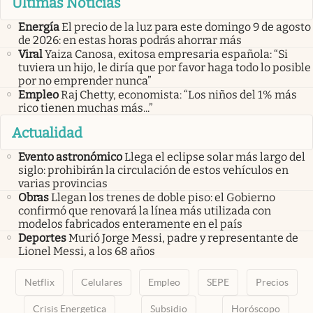
Últimas Noticias
Energía
El precio de la luz para este domingo 9 de agosto
de 2026: en estas horas podrás ahorrar más
Viral
Yaiza Canosa, exitosa empresaria española: “Si
tuviera un hijo, le diría que por favor haga todo lo posible
por no emprender nunca”
Empleo
Raj Chetty, economista: “Los niños del 1% más
rico tienen muchas más...”
Actualidad
Evento astronómico
Llega el eclipse solar más largo del
siglo: prohibirán la circulación de estos vehículos en
varias provincias
Obras
Llegan los trenes de doble piso: el Gobierno
confirmó que renovará la línea más utilizada con
modelos fabricados enteramente en el país
Deportes
Murió Jorge Messi, padre y representante de
Lionel Messi, a los 68 años
Netflix
Celulares
Empleo
SEPE
Precios
Crisis Energetica
Subsidio
Horóscopo