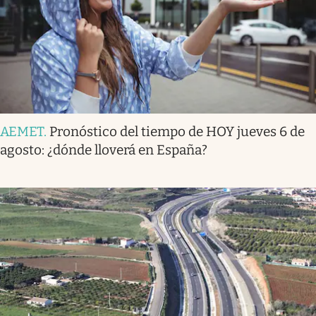
AEMET
.
Pronóstico del tiempo de HOY jueves 6 de
agosto: ¿dónde lloverá en España?