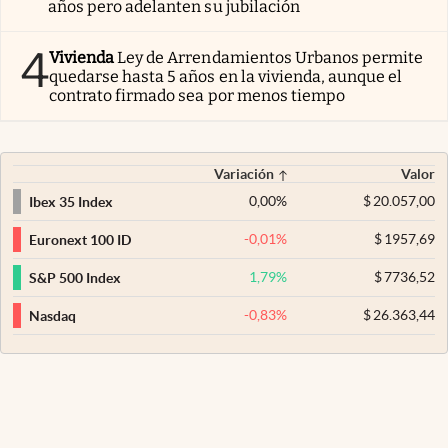
años pero adelanten su jubilación
4
Vivienda
Ley de Arrendamientos Urbanos permite
quedarse hasta 5 años en la vivienda, aunque el
contrato firmado sea por menos tiempo
Variación
Valor
0,00
%
$
20.057,00
Ibex 35 Index
-0,01
%
$
1957,69
Euronext 100 ID
1,79
%
$
7736,52
S&P 500 Index
-0,83
%
$
26.363,44
Nasdaq