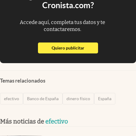
Cronista.com?
Accede aquí, completa tus datos y te
contactaremos.
abre en nueva pestaña
Quiero publicitar
Temas relacionados
efectivo
Banco de España
dinero físico
España
Más noticias de
efectivo