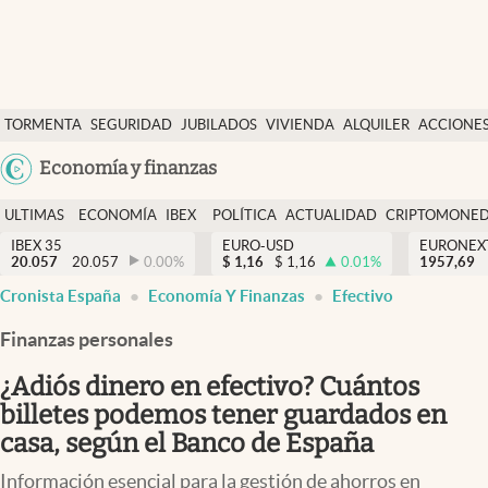
Últimas Noticias
TORMENTA
SEGURIDAD
JUBILADOS
VIVIENDA
ALQUILER
ACCIONE
Economía y finanzas
SOCIAL
Argentina
Economía y finanzas
Política
España
Actualidad
ULTIMAS
ECONOMÍA
IBEX
POLÍTICA
ACTUALIDAD
CRIPTOMONE
México
NOTICIAS
Y
Y
IBEX 35
EURO-USD
EURONEX
Criptomonedas
20.057
20.057
0.00
%
$
1,16
$
1,16
0.01
%
1957,69
USA
FINANZAS
EURO
Cronista España
Economía Y Finanzas
Efectivo
Colombia
España
Uruguay
Finanzas personales
¿Adiós dinero en efectivo? Cuántos
billetes podemos tener guardados en
casa, según el Banco de España
Información esencial para la gestión de ahorros en