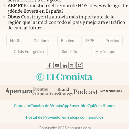
AEMET
Pronóstico del tiempo de HOY jueves 6 de agosto:
¿dónde lloverá en España?
Obras
Construyen la autovía más importante de la
región que la unirá con todo el país y mejorará el tráfico
de cara al futuro
Netflix
Celulares
Empleo
SEPE
Precios
Crisis Energetica
Subsidio
Horóscopo
abre en nueva pestaña
abre en nueva pestaña
abre en nueva pestaña
abre en nueva pestaña
abre en nueva pestaña
Contacto
Canales de WhatsApp
Suscribite
Quiénes Somos
Portal de Proveedores
Trabajá con nosotros
Copyright 2025 cronista.com