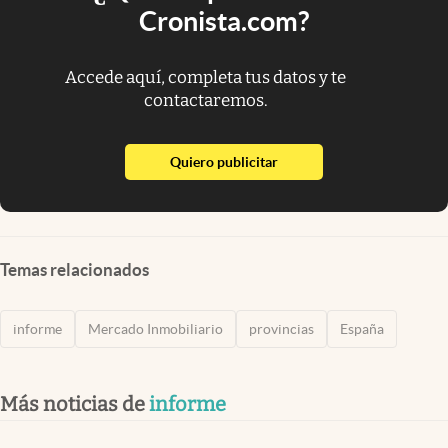
Cronista.com?
Accede aquí, completa tus datos y te
contactaremos.
abre en nueva pestaña
Quiero publicitar
Temas relacionados
informe
Mercado Inmobiliario
provincias
España
Más noticias de
informe