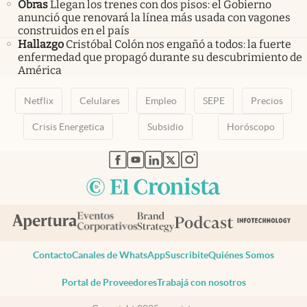
Obras
Llegan los trenes con dos pisos: el Gobierno
anunció que renovará la línea más usada con vagones
construidos en el país
Hallazgo
Cristóbal Colón nos engañó a todos: la fuerte
enfermedad que propagó durante su descubrimiento de
América
Netflix
Celulares
Empleo
SEPE
Precios
Crisis Energetica
Subsidio
Horóscopo
abre en nueva pestaña
abre en nueva pestaña
abre en nueva pestaña
abre en nueva pestaña
abre en nueva pestaña
Contacto
Canales de WhatsApp
Suscribite
Quiénes Somos
Portal de Proveedores
Trabajá con nosotros