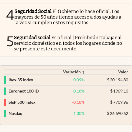
4
Seguridad Social
El Gobierno lo hace oficial. Los
mayores de 50 años tienen acceso a dos ayudas a
la vez si cumplen estos requisitos
5
Seguridad social
Es oficial | Prohibirán trabajar al
servicio doméstico en todos los hogares donde no
se presente este documento
Variación
Valor
0,09
%
$
20.194,80
Ibex 35 Index
0,18
%
$
1969,10
Euronext 100 ID
-0,18
%
$
7709,96
S&P 500 Index
1,30
%
$
26.690,62
Nasdaq