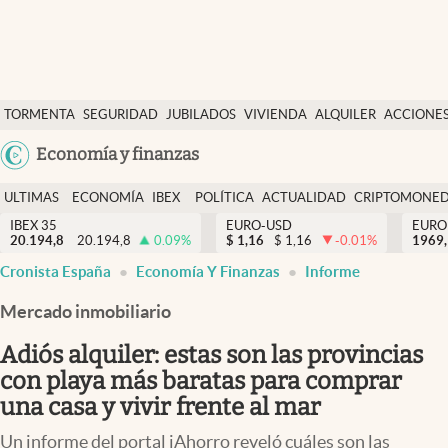
Últimas Noticias
TORMENTA
SEGURIDAD
JUBILADOS
VIVIENDA
ALQUILER
ACCIONE
Economía y finanzas
SOCIAL
Argentina
Economía y finanzas
Política
España
Actualidad
ULTIMAS
ECONOMÍA
IBEX
POLÍTICA
ACTUALIDAD
CRIPTOMONE
México
NOTICIAS
Y
Y
IBEX 35
EURO-USD
EURO
Criptomonedas
20.194,8
20.194,8
0.09
%
$
1,16
$
1,16
-0.01
%
USA
1969,
FINANZAS
EURO
Cronista España
Economía Y Finanzas
Informe
Colombia
España
Uruguay
Mercado inmobiliario
Adiós alquiler: estas son las provincias
con playa más baratas para comprar
una casa y vivir frente al mar
Un informe del portal iAhorro reveló cuáles son las