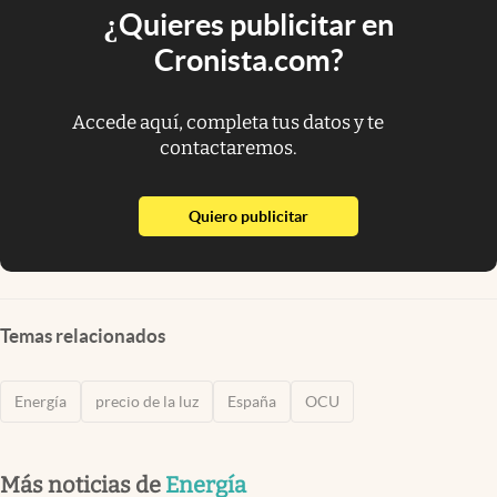
¿Quieres publicitar en
Cronista.com?
Accede aquí, completa tus datos y te
contactaremos.
abre en nueva pestaña
Quiero publicitar
Temas relacionados
Energía
precio de la luz
España
OCU
Más noticias de
Energía