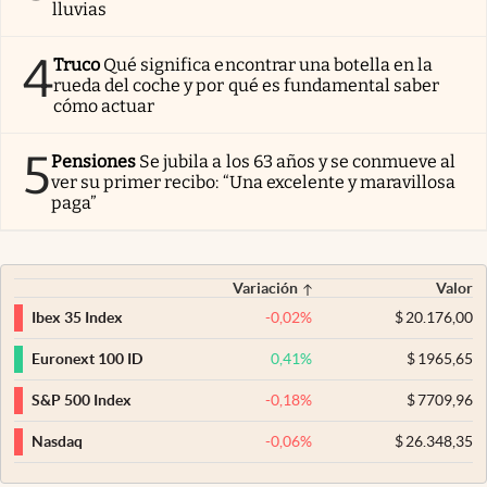
lluvias
4
Truco
Qué significa encontrar una botella en la
rueda del coche y por qué es fundamental saber
cómo actuar
5
Pensiones
Se jubila a los 63 años y se conmueve al
ver su primer recibo: “Una excelente y maravillosa
paga”
Variación
Valor
-0,02
%
$
20.176,00
Ibex 35 Index
0,41
%
$
1965,65
Euronext 100 ID
-0,18
%
$
7709,96
S&P 500 Index
-0,06
%
$
26.348,35
Nasdaq