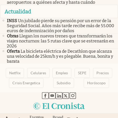
aeropuertos: a quiénes afecta y hasta cuándo
Actualidad
INSS
Un jubilado pierde su pensión por un error de la
Seguridad Social. Años más tarde recibe más de 55.000
euros de indemnización por daños
Obras
Llegan los nuevos trenes que transformarán los
viajes nocturnos: las 5 rutas clave que se estrenarán en
2026
Oferta
La bicicleta eléctrica de Decathlon que alcanza
una velocidad de 25km/h y es plegable. Buena, bonita y
barata
Netflix
Celulares
Empleo
SEPE
Precios
Crisis Energetica
Subsidio
Horóscopo
abre en nueva pestaña
abre en nueva pestaña
abre en nueva pestaña
abre en nueva pestaña
abre en nueva pestaña