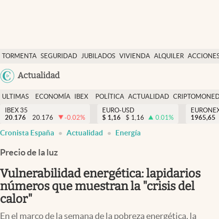
Últimas Noticias
TORMENTA
SEGURIDAD
JUBILADOS
VIVIENDA
ALQUILER
ACCIONE
Economía y finanzas
SOCIAL
Argentina
Actualidad
Política
España
Actualidad
ULTIMAS
ECONOMÍA
IBEX
POLÍTICA
ACTUALIDAD
CRIPTOMONE
México
NOTICIAS
Y
Y
IBEX 35
EURO-USD
EURONE
Criptomonedas
20.176
20.176
-0.02
%
$
1,16
$
1,16
0.01
%
USA
1965,65
FINANZAS
EURO
abre en nueva pestaña
abre en nueva pestaña
abre en nueva pestaña
Cronista España
Actualidad
Energía
Colombia
España
Uruguay
Precio de la luz
Vulnerabilidad energética: lapidarios
números que muestran la "crisis del
calor"
En el marco de la semana de la pobreza energética, la