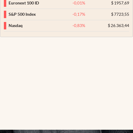
-0,01
%
$
1957,69
Euronext 100 ID
-0,17
%
$
7723,55
S&P 500 Index
-0,83
%
$
26.363,44
Nasdaq