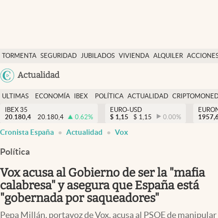
Últimas Noticias
TORMENTA
SEGURIDAD
JUBILADOS
VIVIENDA
ALQUILER
ACCIONE
Economía y finanzas
SOCIAL
Argentina
Actualidad
Política
España
Actualidad
ULTIMAS
ECONOMÍA
IBEX
POLÍTICA
ACTUALIDAD
CRIPTOMONE
México
NOTICIAS
Y
Y
IBEX 35
EURO-USD
EURO
Criptomonedas
20.180,4
20.180,4
0.62
%
$
1,15
$
1,15
0.00
%
USA
1957,
FINANZAS
EURO
Cronista España
Actualidad
Vox
Colombia
España
Uruguay
Política
Vox acusa al Gobierno de ser la "mafia
calabresa" y asegura que España está
"gobernada por saqueadores"
Pepa Millán, portavoz de Vox, acusa al PSOE de manipular