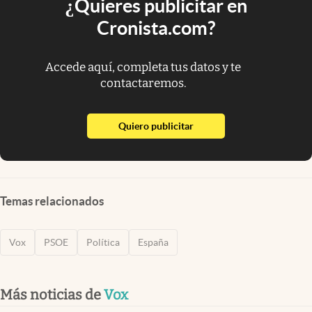
¿Quieres publicitar en
Cronista.com?
Accede aquí, completa tus datos y te
contactaremos.
abre en nueva pestaña
Quiero publicitar
Temas relacionados
Vox
PSOE
Política
España
Más noticias de
Vox