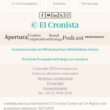
Crisis Energetica
Subsidio
Horóscopo
abre en nueva pestaña
abre en nueva pestaña
abre en nueva pestaña
abre en nueva pestaña
abre en nueva pestaña
Contacto
Canales de WhatsApp
Suscribite
Quiénes Somos
Portal de Proveedores
Trabajá con nosotros
Copyright 2025 cronista.com
Todos los derechos reservados
Términos y condiciones
Privacidad
Consentimiento
Tel:
+54 11 7078-3270
cronista.com
es propiedad de El Cronista Comercial S.A Registro de
propiedad intelectual: 56576959