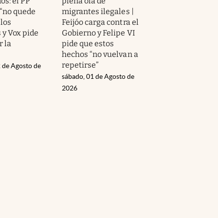
os: el PP
plena ola de
 “no quede
migrantes ilegales |
 los
Feijóo carga contra el
 y Vox pide
Gobierno y Felipe VI
r la
pide que estos
hechos “no vuelvan a
repetirse”
 de Agosto de
sábado, 01 de Agosto de
2026