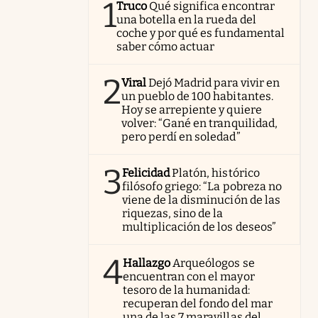
1
Truco
Qué significa encontrar
una botella en la rueda del
coche y por qué es fundamental
saber cómo actuar
2
Viral
Dejó Madrid para vivir en
un pueblo de 100 habitantes.
Hoy se arrepiente y quiere
volver: “Gané en tranquilidad,
pero perdí en soledad”
3
Felicidad
Platón, histórico
filósofo griego: “La pobreza no
viene de la disminución de las
riquezas, sino de la
multiplicación de los deseos”
4
Hallazgo
Arqueólogos se
encuentran con el mayor
tesoro de la humanidad:
recuperan del fondo del mar
una de las 7 maravillas del