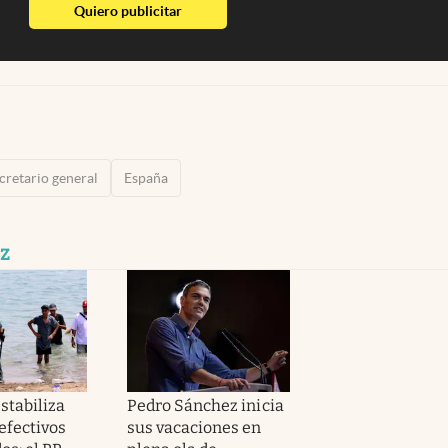
abre en nueva pestaña
Quiero publicitar
cretario general
España
z
stabiliza
Pedro Sánchez inicia
efectivos
sus vacaciones en