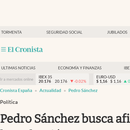
Últimas Noticias
TORMENTA
SEGURIDAD SOCIAL
JUBILADOS
Economía y finanzas
Política
Actualidad
Criptomonedas
ULTIMAS NOTICIAS
ECONOMÍA Y FINANZAS
IB
IBEX 35
EURO-USD
Ir a mercados online
20.176
20.176
-0.02
%
$
1,16
$
1,16
0
Cronista España
Actualidad
Pedro Sánchez
Política
Pedro Sánchez busca afi