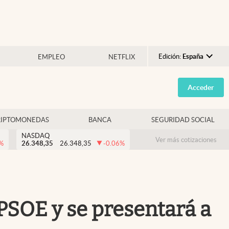
Edición:
España
EMPLEO
NETFLIX
Argentina
Acceder
España
México
RIPTOMONEDAS
BANCA
SEGURIDAD SOCIAL
USA
NASDAQ
Colombia
Ver más cotizaciones
%
26.348,35
26.348,35
-0.06
%
Uruguay
 PSOE y se presentará a