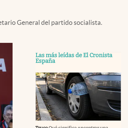
ario General del partido socialista.
Las más leídas de El Cronista
España
Truco
Qué significa encontrar una