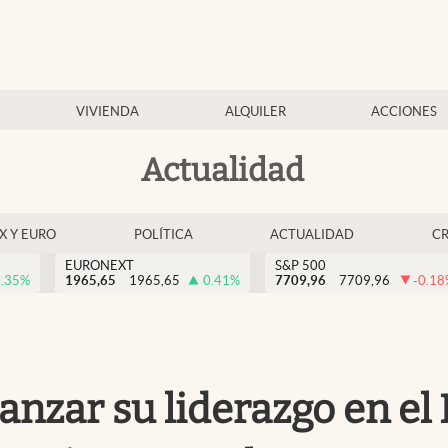
VIVIENDA
ALQUILER
ACCIONES
Actualidad
EX Y EURO
POLÍTICA
ACTUALIDAD
C
EURONEXT
S&P 500
.35
%
1965,65
1965,65
0.41
%
7709,96
7709,96
-0.18
anzar su liderazgo en el