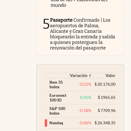
mundo
5
Pasaporte
Confirmado | Los
aeropuertos de Palma,
Alicante y Gran Canaria
bloquearán la entrada y salida
a quienes posterguen la
renovación del pasaporte
Variación
Valor
Ibex 35
-0,02
%
$
20.176,00
Index
Euronext
0,41
%
$
1965,65
100 ID
S&P 500
-0,18
%
$
7709,96
Index
-0,06
%
$
26.348,35
Nasdaq