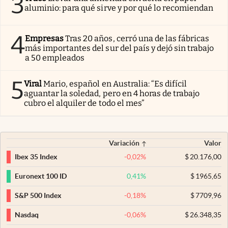
3
aluminio: para qué sirve y por qué lo recomiendan
4
Empresas
Tras 20 años, cerró una de las fábricas
más importantes del sur del país y dejó sin trabajo
a 50 empleados
5
Viral
Mario, español en Australia: “Es difícil
aguantar la soledad, pero en 4 horas de trabajo
cubro el alquiler de todo el mes”
Variación
Valor
-0,02
%
$
20.176,00
Ibex 35 Index
0,41
%
$
1965,65
Euronext 100 ID
-0,18
%
$
7709,96
S&P 500 Index
-0,06
%
$
26.348,35
Nasdaq