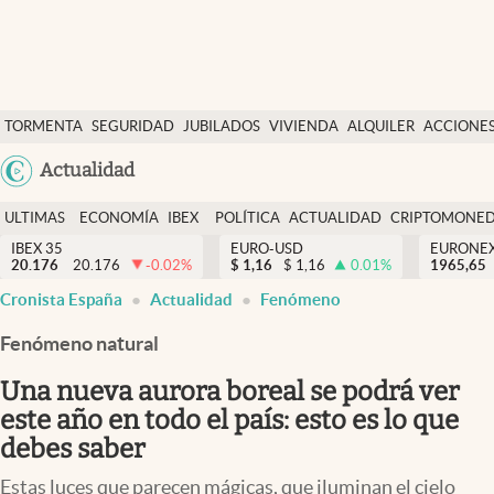
Últimas Noticias
TORMENTA
SEGURIDAD
JUBILADOS
VIVIENDA
ALQUILER
ACCIONE
Economía y finanzas
SOCIAL
Argentina
Actualidad
Política
España
Actualidad
ULTIMAS
ECONOMÍA
IBEX
POLÍTICA
ACTUALIDAD
CRIPTOMONE
México
NOTICIAS
Y
Y
IBEX 35
EURO-USD
EURONE
Criptomonedas
20.176
20.176
-0.02
%
$
1,16
$
1,16
0.01
%
USA
1965,65
FINANZAS
EURO
Cronista España
Actualidad
Fenómeno
Colombia
España
Uruguay
Fenómeno natural
Una nueva aurora boreal se podrá ver
este año en todo el país: esto es lo que
debes saber
Estas luces que parecen mágicas, que iluminan el cielo