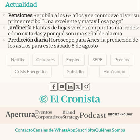
Actualidad
Pensiones
Se jubila a los 63 años y se conmueve al ver su
primer recibo: “Una excelente y maravillosa paga”
Jardinería
Plantas de hojas verdes con puntas marrones:
cómo evitarlas y por qué son una señal de alarma
Predicción diaria
Horóscopo para Aries: la predicción de
los astros para este sábado 8 de agosto
Netflix
Celulares
Empleo
SEPE
Precios
Crisis Energetica
Subsidio
Horóscopo
abre en nueva pestaña
abre en nueva pestaña
abre en nueva pestaña
abre en nueva pestaña
abre en nueva pestaña
Contacto
Canales de WhatsApp
Suscribite
Quiénes Somos