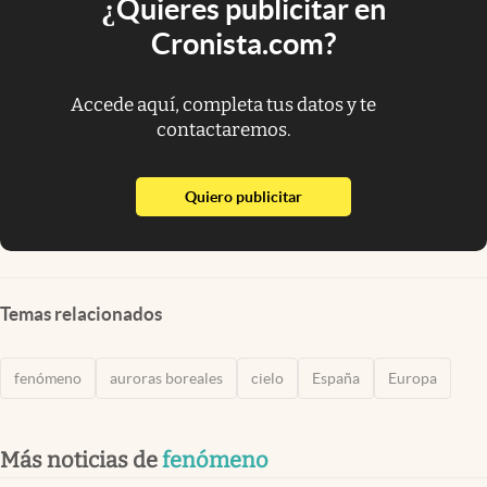
¿Quieres publicitar en
Cronista.com?
Accede aquí, completa tus datos y te
contactaremos.
abre en nueva pestaña
Quiero publicitar
Temas relacionados
fenómeno
auroras boreales
cielo
España
Europa
Más noticias de
fenómeno