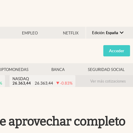
Edición:
España
EMPLEO
NETFLIX
Argentina
Acceder
España
México
RIPTOMONEDAS
BANCA
SEGURIDAD SOCIAL
USA
NASDAQ
Colombia
Ver más cotizaciones
%
26.363,44
26.363,44
-0.83
%
Uruguay
ede aprovechar completo