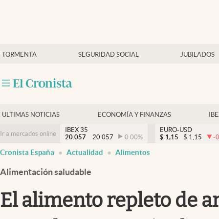
Últimas Noticias
TORMENTA
SEGURIDAD SOCIAL
JUBILADOS
Economía y finanzas
Política
Actualidad
Criptomonedas
ULTIMAS NOTICIAS
ECONOMÍA Y FINANZAS
IB
IBEX 35
EURO-USD
Ir a mercados online
20.057
20.057
0.00
%
$
1,15
$
1,15
-
Cronista España
Actualidad
Alimentos
Alimentación saludable
El alimento repleto de 