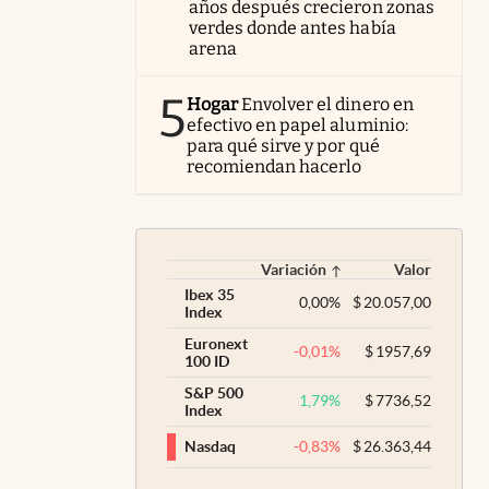
años después crecieron zonas
verdes donde antes había
arena
5
Hogar
Envolver el dinero en
efectivo en papel aluminio:
para qué sirve y por qué
recomiendan hacerlo
Variación
Valor
Ibex 35
0,00
%
$
20.057,00
Index
Euronext
-0,01
%
$
1957,69
100 ID
S&P 500
1,79
%
$
7736,52
Index
-0,83
%
$
26.363,44
Nasdaq