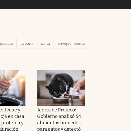
guacate
España
palta
envejecimiento
r leche y
Alerta de Profeco:
soja en casa
Gobierno analizó 54
 proteína y
alimentos húmedos
 duración
para gatos y detectó