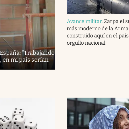
Avance militar
.
Zarpa el 
más moderno de la Armad
construido aquí en el país 
orgullo nacional
n España: “Trabajando
 en mi país serían