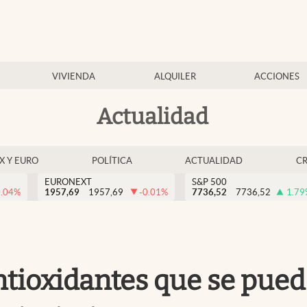
VIVIENDA
ALQUILER
ACCIONES
Actualidad
EX Y EURO
POLÍTICA
ACTUALIDAD
C
EURONEXT
S&P 500
0.04
%
1957,69
1957,69
-0.01
%
7736,52
7736,52
1.79
antioxidantes que se pu