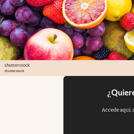
shutterstock
shutterstock
¿Quiere
Accede aquí, 