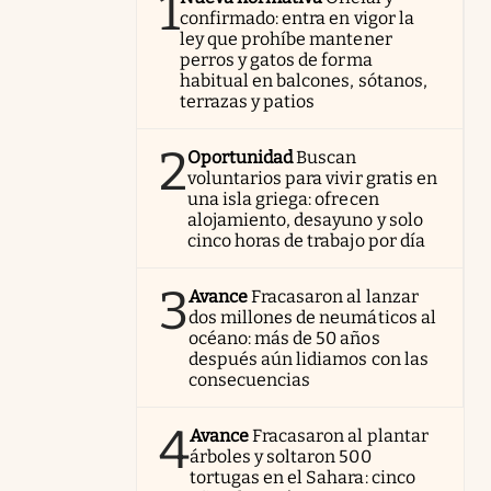
1
confirmado: entra en vigor la
ley que prohíbe mantener
perros y gatos de forma
habitual en balcones, sótanos,
terrazas y patios
2
Oportunidad
Buscan
voluntarios para vivir gratis en
una isla griega: ofrecen
alojamiento, desayuno y solo
cinco horas de trabajo por día
3
Avance
Fracasaron al lanzar
dos millones de neumáticos al
océano: más de 50 años
después aún lidiamos con las
consecuencias
4
Avance
Fracasaron al plantar
árboles y soltaron 500
tortugas en el Sahara: cinco