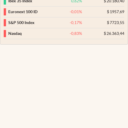
0,62
%
$
20.180,40
Ibex 35 Index
-0,01
%
$
1957,69
Euronext 100 ID
-0,17
%
$
7723,55
S&P 500 Index
-0,83
%
$
26.363,44
Nasdaq