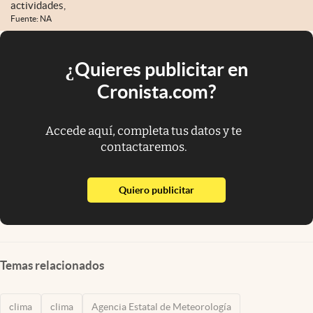
actividades,
Fuente: NA
¿Quieres publicitar en
Cronista.com?
Accede aquí, completa tus datos y te
contactaremos.
abre en nueva pestaña
Quiero publicitar
Temas relacionados
clima
clima
Agencia Estatal de Meteorología