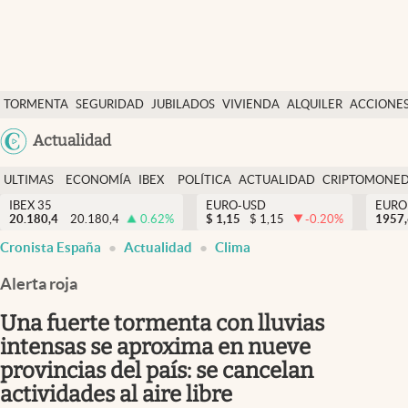
Últimas Noticias
TORMENTA
SEGURIDAD
JUBILADOS
VIVIENDA
ALQUILER
ACCIONE
Economía y finanzas
SOCIAL
Argentina
Actualidad
Política
España
Actualidad
ULTIMAS
ECONOMÍA
IBEX
POLÍTICA
ACTUALIDAD
CRIPTOMONE
México
NOTICIAS
Y
Y
IBEX 35
EURO-USD
EURO
Criptomonedas
20.180,4
20.180,4
0.62
%
$
1,15
$
1,15
-0.20
%
USA
1957
FINANZAS
EURO
Cronista España
Actualidad
Clima
Colombia
España
Uruguay
Alerta roja
Una fuerte tormenta con lluvias
intensas se aproxima en nueve
provincias del país: se cancelan
actividades al aire libre