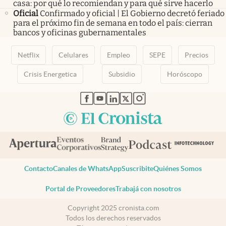
casa: por qué lo recomiendan y para qué sirve hacerlo
Oficial
Confirmado y oficial | El Gobierno decretó feriado
para el próximo fin de semana en todo el país: cierran
bancos y oficinas gubernamentales
Netflix
Celulares
Empleo
SEPE
Precios
Crisis Energetica
Subsidio
Horóscopo
abre en nueva pestaña
abre en nueva pestaña
abre en nueva pestaña
abre en nueva pestaña
abre en nueva pestaña
Contacto
Canales de WhatsApp
Suscribite
Quiénes Somos
Portal de Proveedores
Trabajá con nosotros
Copyright 2025 cronista.com
Todos los derechos reservados