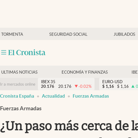
Últimas Noticias
TORMENTA
SEGURIDAD SOCIAL
JUBILADOS
Economía y finanzas
Política
Actualidad
Criptomonedas
ULTIMAS NOTICIAS
ECONOMÍA Y FINANZAS
IB
IBEX 35
EURO-USD
Ir a mercados online
20.176
20.176
-0.02
%
$
1,16
$
1,16
0
Cronista España
Actualidad
Fuerzas Armadas
Fuerzas Armadas
¿Un paso más cerca de la