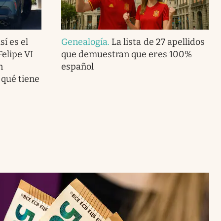
í es el
Genealogía
.
La lista de 27 apellidos
Felipe VI
que demuestran que eres 100%
n
español
 qué tiene