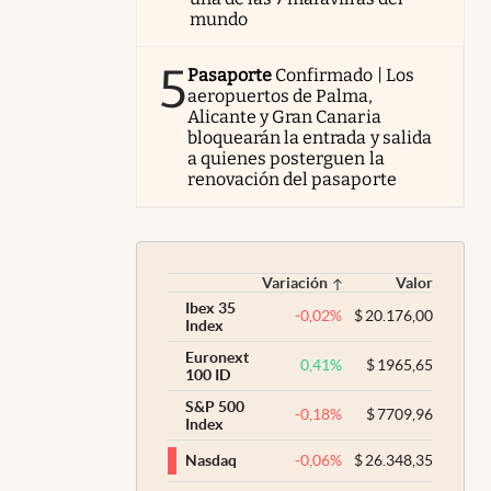
mundo
5
Pasaporte
Confirmado | Los
aeropuertos de Palma,
Alicante y Gran Canaria
bloquearán la entrada y salida
a quienes posterguen la
renovación del pasaporte
Variación
Valor
Ibex 35
-0,02
%
$
20.176,00
Index
Euronext
0,41
%
$
1965,65
100 ID
S&P 500
-0,18
%
$
7709,96
Index
-0,06
%
$
26.348,35
Nasdaq