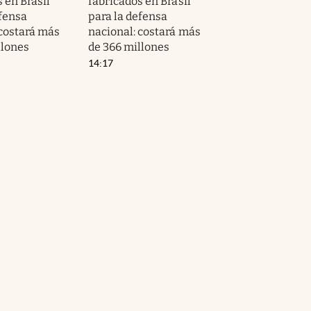
 en Brasil
fabricados en Brasil
efensa
para la defensa
 costará más
nacional: costará más
llones
de 366 millones
14:17