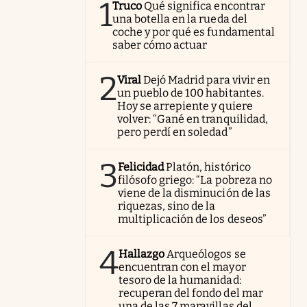
1
Truco
Qué significa encontrar
una botella en la rueda del
coche y por qué es fundamental
saber cómo actuar
2
Viral
Dejó Madrid para vivir en
un pueblo de 100 habitantes.
Hoy se arrepiente y quiere
volver: “Gané en tranquilidad,
pero perdí en soledad”
3
Felicidad
Platón, histórico
filósofo griego: “La pobreza no
viene de la disminución de las
riquezas, sino de la
multiplicación de los deseos”
4
Hallazgo
Arqueólogos se
encuentran con el mayor
tesoro de la humanidad:
recuperan del fondo del mar
una de las 7 maravillas del