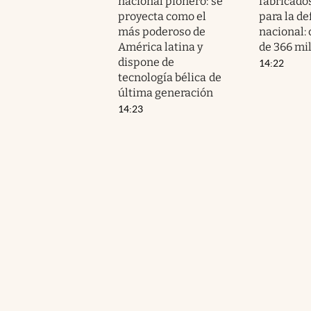
nacional pionero: se
fabricados
proyecta como el
para la d
más poderoso de
nacional:
América latina y
de 366 mi
dispone de
14:22
tecnología bélica de
última generación
14:23