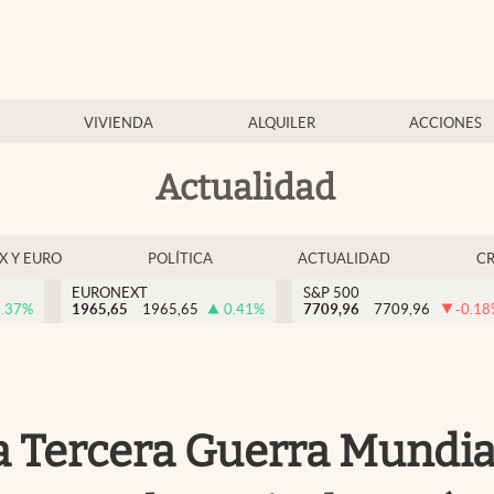
VIVIENDA
ALQUILER
ACCIONES
Actualidad
EX Y EURO
POLÍTICA
ACTUALIDAD
C
EURONEXT
S&P 500
.37
%
1965,65
1965,65
0.41
%
7709,96
7709,96
-0.18
 Tercera Guerra Mundial?