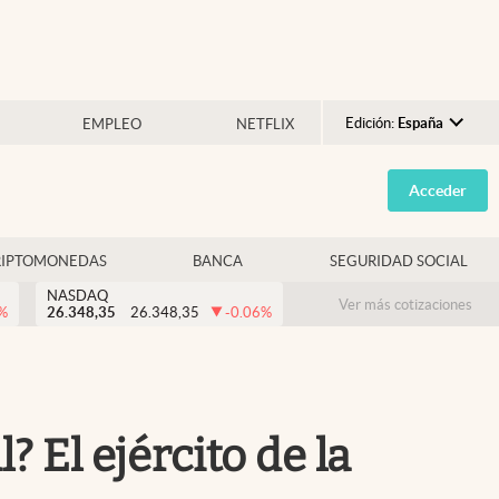
Edición:
España
EMPLEO
NETFLIX
Argentina
Acceder
España
México
RIPTOMONEDAS
BANCA
SEGURIDAD SOCIAL
USA
NASDAQ
Colombia
Ver más cotizaciones
%
26.348,35
26.348,35
-0.06
%
Uruguay
 El ejército de la