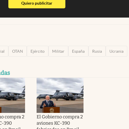
abre en nueva pestaña
Quiero publicitar
ial
OTAN
Ejército
Militar
España
Rusia
Ucrania
adas
no compra 2
El Gobierno compra 2
C-390
aviones KC-390