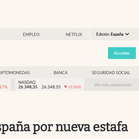
Edición:
España
EMPLEO
NETFLIX
Argentina
Acceder
España
México
RIPTOMONEDAS
BANCA
SEGURIDAD SOCIAL
USA
NASDAQ
Colombia
Ver más cotizaciones
.17
%
26.348,35
26.348,35
-0.06
%
Uruguay
España por nueva estafa