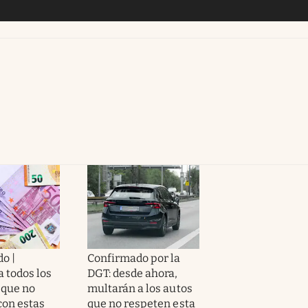
o |
Confirmado por la
 todos los
DGT: desde ahora,
 que no
multarán a los autos
on estas
que no respeten esta