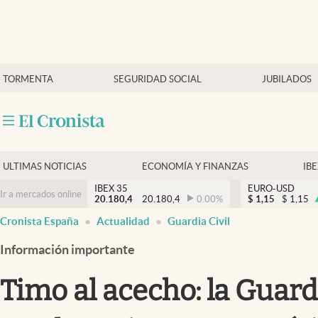
Últimas Noticias
TORMENTA
SEGURIDAD SOCIAL
JUBILADOS
Economía y finanzas
Política
Actualidad
Criptomonedas
ULTIMAS NOTICIAS
ECONOMÍA Y FINANZAS
IB
IBEX 35
EURO-USD
Ir a mercados online
20.180,4
20.180,4
0.00
%
$
1,15
$
1,15
Cronista España
Actualidad
Guardia Civil
Información importante
Timo al acecho: la Guard