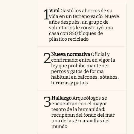
1
Viral
Gastó los ahorros de su
vida en un terreno vacío. Nueve
años después, un grupo de
voluntarios le construyó una
casa con 850 bloques de
plástico reciclado
2
Nueva normativa
Oficial y
confirmado: entra en vigor la
ley que prohíbe mantener
perros y gatos de forma
habitual en balcones, sótanos,
terrazas y patios
3
Hallazgo
Arqueólogos se
encuentran con el mayor
tesoro de la humanidad:
recuperan del fondo del mar
una de las 7 maravillas del
mundo