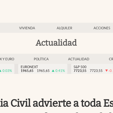
VIVIENDA
ALQUILER
ACCIONES
Actualidad
EX Y EURO
POLÍTICA
ACTUALIDAD
C
EURONEXT
S&P 500
0.03
%
1965,65
1965,65
0.41
%
7723,55
7723,55
-0
ia Civil advierte a toda 