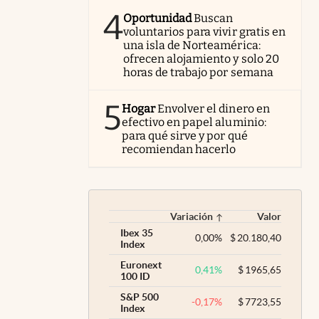
4
Oportunidad
Buscan
voluntarios para vivir gratis en
una isla de Norteamérica:
ofrecen alojamiento y solo 20
horas de trabajo por semana
5
Hogar
Envolver el dinero en
efectivo en papel aluminio:
para qué sirve y por qué
recomiendan hacerlo
Variación
Valor
Ibex 35
0,00
%
$
20.180,40
Index
Euronext
0,41
%
$
1965,65
100 ID
S&P 500
-0,17
%
$
7723,55
Index