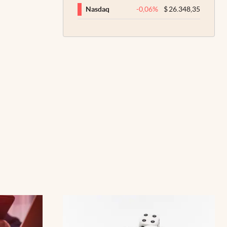
-0,06
%
$
26.348,35
Nasdaq