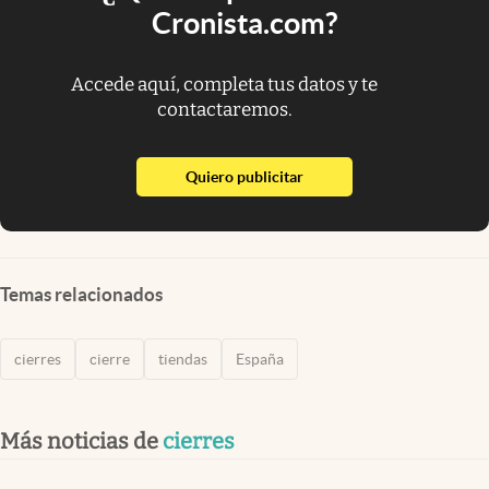
Cronista.com?
Accede aquí, completa tus datos y te
contactaremos.
abre en nueva pestaña
Quiero publicitar
Temas relacionados
cierres
cierre
tiendas
España
Más noticias de
cierres