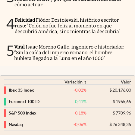
cómo actuar
4
Felicidad
Fiódor Dostoievski, histórico escritor
ruso: “Colón no fue feliz al momento en que
descubrió América, sino mientras la descubría”
5
Viral
Isaac Moreno Gallo, ingeniero e historiador:
“Sin la caída del Imperio romano, el hombre
hubiera llegado a la Luna en el año 1000”
Variación
Valor
-0,02
%
$
20.176,00
Ibex 35 Index
0,41
%
$
1965,65
Euronext 100 ID
-0,18
%
$
7709,96
S&P 500 Index
-0,06
%
$
26.348,35
Nasdaq