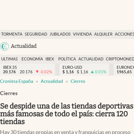
Últimas Noticias
TORMENTA
SEGURIDAD
JUBILADOS
VIVIENDA
ALQUILER
ACCIONE
Economía y finanzas
SOCIAL
Argentina
Actualidad
Política
España
Actualidad
ULTIMAS
ECONOMÍA
IBEX
POLÍTICA
ACTUALIDAD
CRIPTOMONE
México
NOTICIAS
Y
Y
IBEX 35
EURO-USD
EURONE
Criptomonedas
20.176
20.176
-0.02
%
$
1,16
$
1,16
0.01
%
USA
1965,65
FINANZAS
EURO
Cronista España
Actualidad
Cierres
Colombia
España
Uruguay
Cierres
Se despide una de las tiendas deportivas
más famosas de todo el país: cierra 120
tiendas
Hay 30 tiendas propias en venta y franquicias en proceso