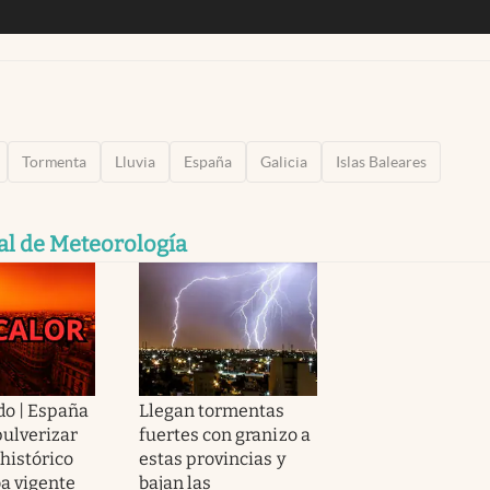
Tormenta
Lluvia
España
Galicia
Islas Baleares
al de Meteorología
o | España
Llegan tormentas
pulverizar
fuertes con granizo a
histórico
estas provincias y
ba vigente
bajan las