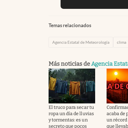
Temas relacionados
Agencia Estatal de Meteorología
clima
Más noticias de
Agencia Estat
El truco para secar tu
Confirmad
ropa un día de lluvias
acaba de 
y tormentas: es un
un récord 
secreto que pocos
que lleva