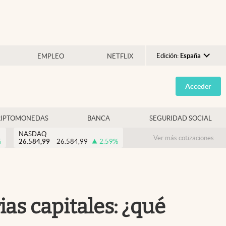
Edición:
España
EMPLEO
NETFLIX
Argentina
Acceder
España
México
RIPTOMONEDAS
BANCA
SEGURIDAD SOCIAL
USA
NASDAQ
Colombia
Ver más cotizaciones
%
26.584,99
26.584,99
2.59
%
Uruguay
as capitales: ¿qué