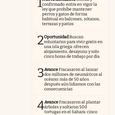
1
confirmado: entra en vigor la
ley que prohíbe mantener
perros y gatos de forma
habitual en balcones, sótanos,
terrazas y patios
2
Oportunidad
Buscan
voluntarios para vivir gratis en
una isla griega: ofrecen
alojamiento, desayuno y solo
cinco horas de trabajo por día
3
Avance
Fracasaron al lanzar
dos millones de neumáticos al
océano: más de 50 años
después aún lidiamos con las
consecuencias
4
Avance
Fracasaron al plantar
árboles y soltaron 500
tortugas en el Sahara: cinco