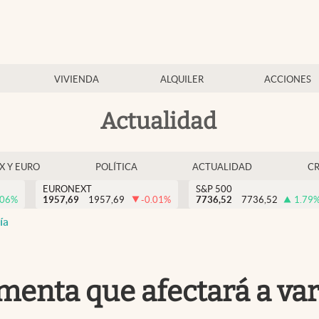
VIVIENDA
ALQUILER
ACCIONES
Actualidad
EX Y EURO
POLÍTICA
ACTUALIDAD
C
EURONEXT
S&P 500
.06
%
1957,69
1957,69
-0.01
%
7736,52
7736,52
1.79
ía
menta que afectará a vari