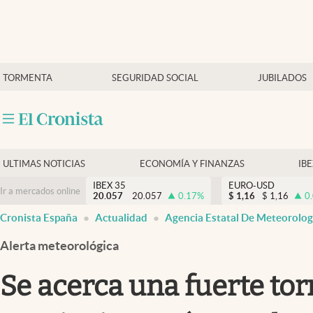
Últimas Noticias
TORMENTA
SEGURIDAD SOCIAL
JUBILADOS
Economía y finanzas
Política
Actualidad
Criptomonedas
ULTIMAS NOTICIAS
ECONOMÍA Y FINANZAS
IB
IBEX 35
EURO-USD
Ir a mercados online
20.057
20.057
0.17
%
$
1,16
$
1,16
0
Cronista España
Actualidad
Agencia Estatal De Meteorolog
Alerta meteorológica
Se acerca una fuerte tor