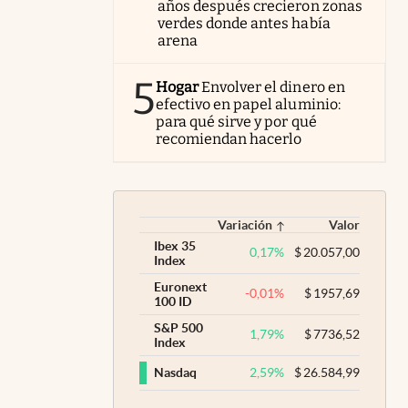
años después crecieron zonas
verdes donde antes había
arena
5
Hogar
Envolver el dinero en
efectivo en papel aluminio:
para qué sirve y por qué
recomiendan hacerlo
Variación
Valor
Ibex 35
0,17
%
$
20.057,00
Index
Euronext
-0,01
%
$
1957,69
100 ID
S&P 500
1,79
%
$
7736,52
Index
2,59
%
$
26.584,99
Nasdaq