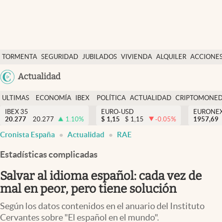
Últimas Noticias
TORMENTA
SEGURIDAD
JUBILADOS
VIVIENDA
ALQUILER
ACCIONE
Economía y finanzas
SOCIAL
Argentina
Actualidad
Política
España
Actualidad
ULTIMAS
ECONOMÍA
IBEX
POLÍTICA
ACTUALIDAD
CRIPTOMONE
México
NOTICIAS
Y
Y
IBEX 35
EURO-USD
EURONE
Criptomonedas
20.277
20.277
1.10
%
$
1,15
$
1,15
-0.05
%
USA
1957,69
FINANZAS
EURO
Cronista España
Actualidad
RAE
Colombia
España
Uruguay
Estadísticas complicadas
Salvar al idioma español: cada vez de
mal en peor, pero tiene solución
Según los datos contenidos en el anuario del Instituto
Cervantes sobre "El español en el mundo".