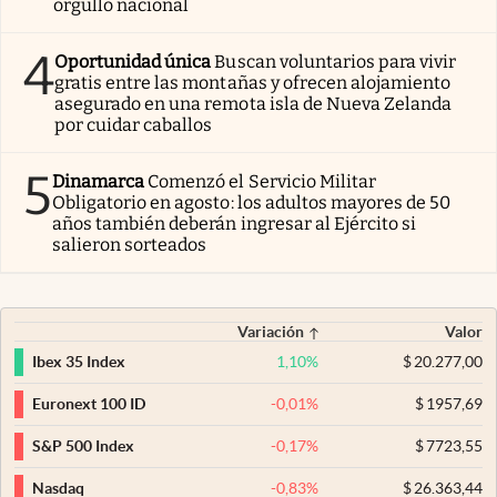
orgullo nacional
4
Oportunidad única
Buscan voluntarios para vivir
gratis entre las montañas y ofrecen alojamiento
asegurado en una remota isla de Nueva Zelanda
por cuidar caballos
5
Dinamarca
Comenzó el Servicio Militar
Obligatorio en agosto: los adultos mayores de 50
años también deberán ingresar al Ejército si
salieron sorteados
Variación
Valor
1,10
%
$
20.277,00
Ibex 35 Index
-0,01
%
$
1957,69
Euronext 100 ID
-0,17
%
$
7723,55
S&P 500 Index
-0,83
%
$
26.363,44
Nasdaq