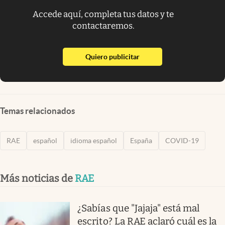
Accede aquí, completa tus datos y te
contactaremos.
abre en nueva pestaña
Quiero publicitar
Temas relacionados
RAE
español
idioma español
España
COVID-19
Más noticias de
RAE
¿Sabías que "Jajaja" está mal
escrito? La RAE aclaró cuál es la