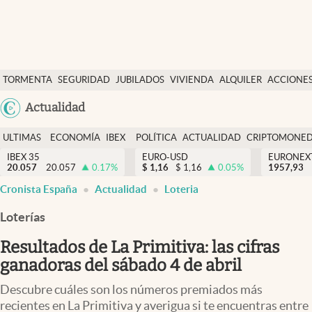
Últimas Noticias
TORMENTA
SEGURIDAD
JUBILADOS
VIVIENDA
ALQUILER
ACCIONE
Economía y finanzas
SOCIAL
Argentina
Actualidad
Política
España
Actualidad
ULTIMAS
ECONOMÍA
IBEX
POLÍTICA
ACTUALIDAD
CRIPTOMONE
México
NOTICIAS
Y
Y
IBEX 35
EURO-USD
EURONEX
Criptomonedas
20.057
20.057
0.17
%
$
1,16
$
1,16
0.05
%
1957,93
USA
FINANZAS
EURO
Cronista España
Actualidad
Loteria
Colombia
España
Uruguay
Loterías
Resultados de La Primitiva: las cifras
ganadoras del sábado 4 de abril
Descubre cuáles son los números premiados más
recientes en La Primitiva y averigua si te encuentras entre