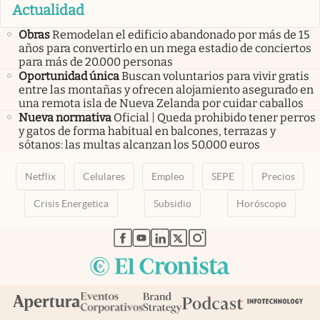
Actualidad
Obras
Remodelan el edificio abandonado por más de 15
años para convertirlo en un mega estadio de conciertos
para más de 20.000 personas
Oportunidad única
Buscan voluntarios para vivir gratis
entre las montañas y ofrecen alojamiento asegurado en
una remota isla de Nueva Zelanda por cuidar caballos
Nueva normativa
Oficial | Queda prohibido tener perros
y gatos de forma habitual en balcones, terrazas y
sótanos: las multas alcanzan los 50.000 euros
Netflix
Celulares
Empleo
SEPE
Precios
Crisis Energetica
Subsidio
Horóscopo
abre en nueva pestaña
abre en nueva pestaña
abre en nueva pestaña
abre en nueva pestaña
abre en nueva pestaña