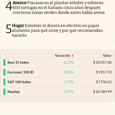
4
Avance
Fracasaron al plantar árboles y soltaron
500 tortugas en el Sahara: cinco años después
crecieron zonas verdes donde antes había arena
5
Hogar
Envolver el dinero en efectivo en papel
aluminio: para qué sirve y por qué recomiendan
hacerlo
Variación
Valor
0,17
%
$
20.057,00
Ibex 35 Index
0,96
%
$
1957,93
Euronext 100 ID
1,79
%
$
7736,52
S&P 500 Index
2,59
%
$
26.584,99
Nasdaq