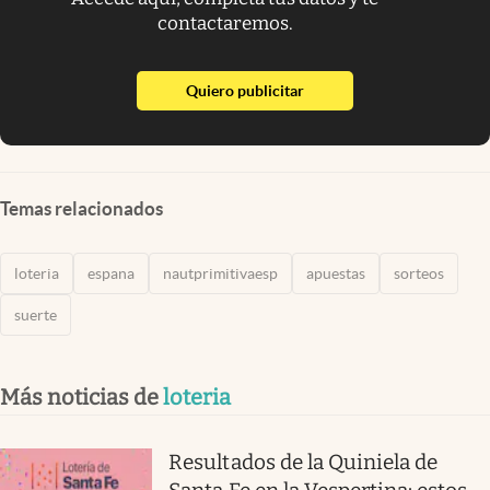
contactaremos.
abre en nueva pestaña
Quiero publicitar
Temas relacionados
loteria
espana
nautprimitivaesp
apuestas
sorteos
suerte
Más noticias de
loteria
Resultados de la Quiniela de