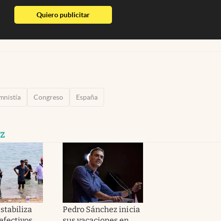
abre en nueva pestaña
Quiero publicitar
mnistía
Congreso
España
z
stabiliza
Pedro Sánchez inicia
efectivos
sus vacaciones en