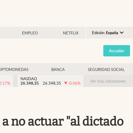
Edición:
España
EMPLEO
NETFLIX
Argentina
Acceder
España
México
RIPTOMONEDAS
BANCA
SEGURIDAD SOCIAL
USA
NASDAQ
Colombia
Ver más cotizaciones
0.17
%
26.348,35
26.348,35
-0.06
%
Uruguay
a no actuar "al dictado