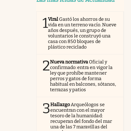
1
Viral
Gastó los ahorros de su
vida en un terreno vacío. Nueve
años después, un grupo de
voluntarios le construyó una
casa con 850 bloques de
plástico reciclado
2
Nueva normativa
Oficial y
confirmado: entra en vigor la
ley que prohíbe mantener
perros y gatos de forma
habitual en balcones, sótanos,
terrazas y patios
3
Hallazgo
Arqueólogos se
encuentran con el mayor
tesoro de la humanidad:
recuperan del fondo del mar
una de las 7 maravillas del