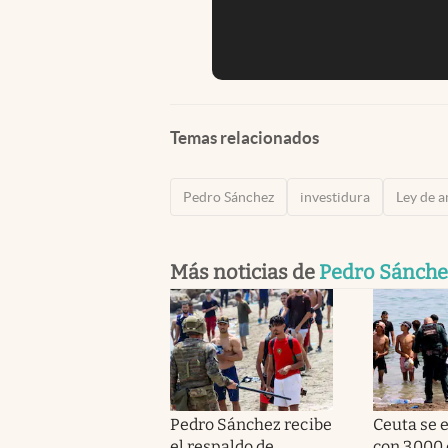
Temas relacionados
Pedro Sánchez
investidura
Ley de a
Más noticias de
Pedro Sánche
Pedro Sánchez recibe
Ceuta se e
el respaldo de
con 3.000 