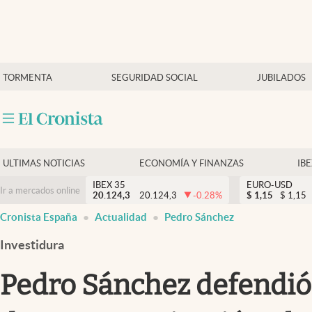
Últimas Noticias
TORMENTA
SEGURIDAD SOCIAL
JUBILADOS
Economía y finanzas
Política
Actualidad
Criptomonedas
ULTIMAS NOTICIAS
ECONOMÍA Y FINANZAS
IB
IBEX 35
EURO-USD
Ir a mercados online
20.124,3
20.124,3
-0.28
%
$
1,15
$
1,15
Cronista España
Actualidad
Pedro Sánchez
Investidura
Pedro Sánchez defendió l