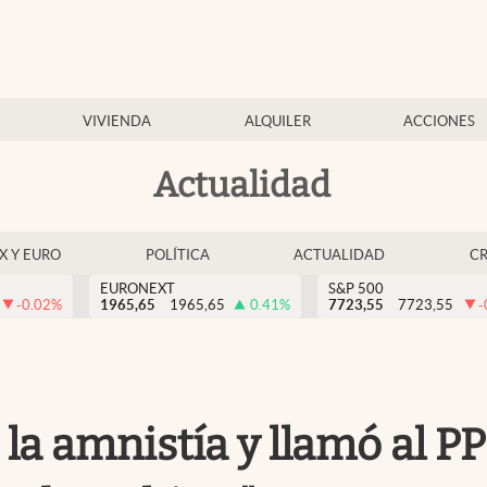
VIVIENDA
ALQUILER
ACCIONES
Actualidad
EX Y EURO
POLÍTICA
ACTUALIDAD
C
EURONEXT
S&P 500
-0.02
%
1965,65
1965,65
0.41
%
7723,55
7723,55
-
a amnistía y llamó al PP 