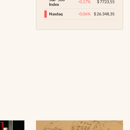
-0,17
%
$
7723,55
Index
-0,06
%
$
26.348,35
Nasdaq