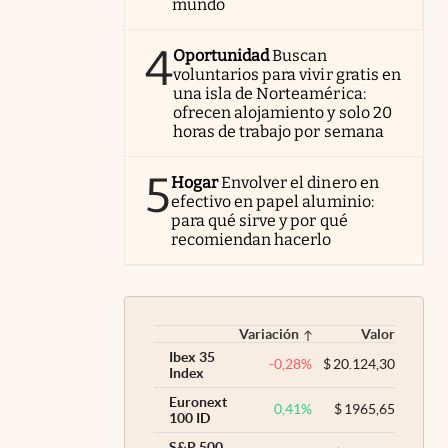
mundo
4
Oportunidad
Buscan
voluntarios para vivir gratis en
una isla de Norteamérica:
ofrecen alojamiento y solo 20
horas de trabajo por semana
5
Hogar
Envolver el dinero en
efectivo en papel aluminio:
para qué sirve y por qué
recomiendan hacerlo
Variación
Valor
Ibex 35
-0,28
%
$
20.124,30
Index
Euronext
0,41
%
$
1965,65
100 ID
S&P 500