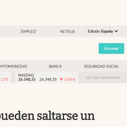
Edición:
España
EMPLEO
NETFLIX
Argentina
Acceder
España
México
RIPTOMONEDAS
BANCA
SEGURIDAD SOCIAL
USA
NASDAQ
Colombia
Ver más cotizaciones
.17
%
26.348,35
26.348,35
-0.06
%
Uruguay
pueden saltarse un