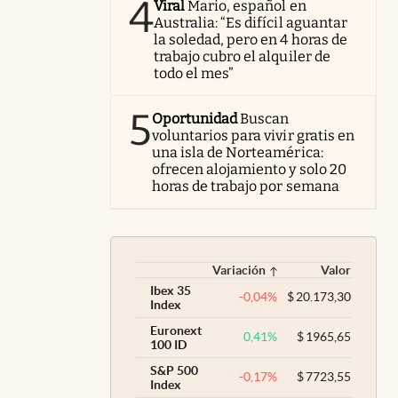
4
Viral
Mario, español en
Australia: “Es difícil aguantar
la soledad, pero en 4 horas de
trabajo cubro el alquiler de
todo el mes”
5
Oportunidad
Buscan
voluntarios para vivir gratis en
una isla de Norteamérica:
ofrecen alojamiento y solo 20
horas de trabajo por semana
Variación
Valor
Ibex 35
-0,04
%
$
20.173,30
Index
Euronext
0,41
%
$
1965,65
100 ID
S&P 500
-0,17
%
$
7723,55
Index