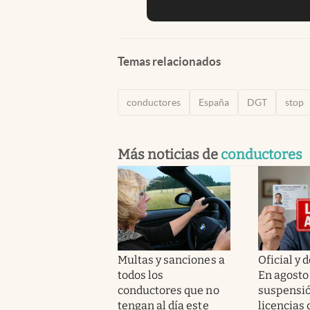
Temas relacionados
conductores
España
DGT
stop
Más noticias de
conductores
Multas y sanciones a
Oficial y d
todos los
En agosto 
conductores que no
suspensió
tengan al día este
licencias 