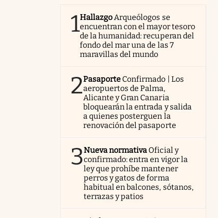
1
Hallazgo
Arqueólogos se
encuentran con el mayor tesoro
de la humanidad: recuperan del
fondo del mar una de las 7
maravillas del mundo
2
Pasaporte
Confirmado | Los
aeropuertos de Palma,
Alicante y Gran Canaria
bloquearán la entrada y salida
a quienes posterguen la
renovación del pasaporte
3
Nueva normativa
Oficial y
confirmado: entra en vigor la
ley que prohíbe mantener
perros y gatos de forma
habitual en balcones, sótanos,
terrazas y patios