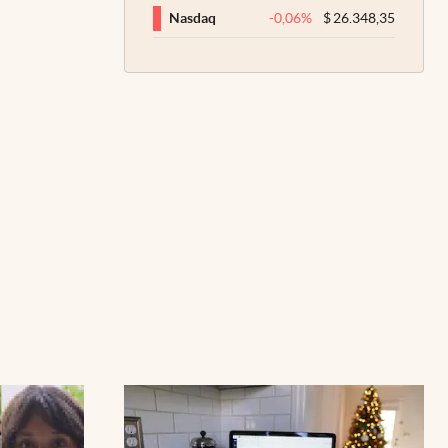
-0,06
%
$
26.348,35
Nasdaq