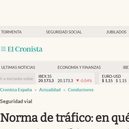
Últimas Noticias
TORMENTA
SEGURIDAD SOCIAL
JUBILADOS
Economía y finanzas
Política
Actualidad
Criptomonedas
ULTIMAS NOTICIAS
ECONOMÍA Y FINANZAS
IB
IBEX 35
EURO-USD
Ir a mercados online
20.173,3
20.173,3
-0.04
%
$
1,15
$
1,15
Cronista España
Actualidad
Conductores
Seguridad vial
Norma de tráfico: en qu