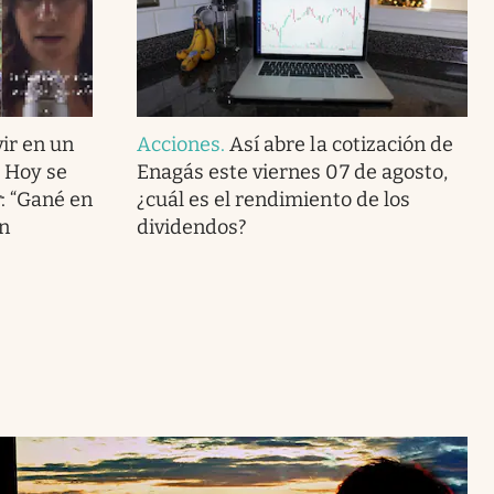
ir en un
Acciones
.
Así abre la cotización de
. Hoy se
Enagás este viernes 07 de agosto,
r: “Gané en
¿cuál es el rendimiento de los
en
dividendos?