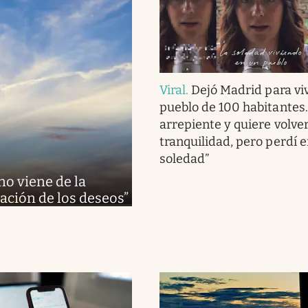
Viral
.
Dejó Madrid para viv
pueblo de 100 habitantes
arrepiente y quiere volve
tranquilidad, pero perdí 
soledad”
 no viene de la
cación de los deseos”