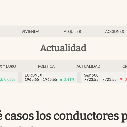
VIVIENDA
ALQUILER
ACCIONES
Actualidad
EX Y EURO
POLÍTICA
ACTUALIDAD
C
EURONEXT
S&P 500
0.05
%
1965,65
1965,65
0.41
%
7723,55
7723,55
-0
é casos los conductores 