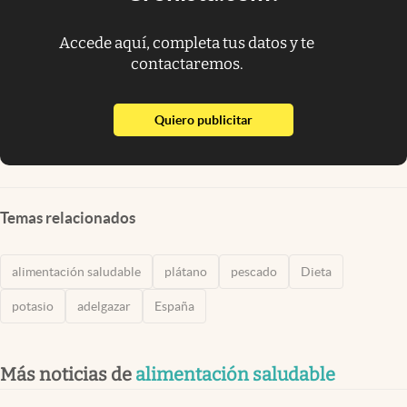
Accede aquí, completa tus datos y te
contactaremos.
abre en nueva pestaña
Quiero publicitar
Temas relacionados
alimentación saludable
plátano
pescado
Dieta
potasio
adelgazar
España
Más noticias de
alimentación saludable