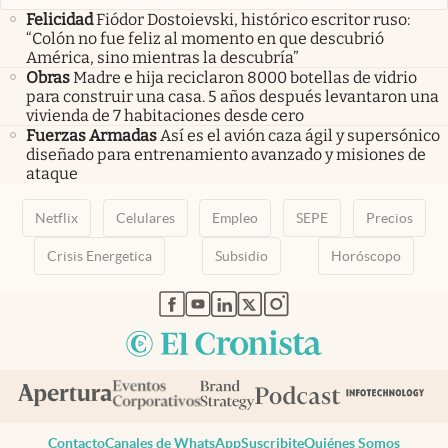
Felicidad
Fiódor Dostoievski, histórico escritor ruso:
“Colón no fue feliz al momento en que descubrió
América, sino mientras la descubría”
Obras
Madre e hija reciclaron 8000 botellas de vidrio
para construir una casa. 5 años después levantaron una
vivienda de 7 habitaciones desde cero
Fuerzas Armadas
Así es el avión caza ágil y supersónico
diseñado para entrenamiento avanzado y misiones de
ataque
Netflix
Celulares
Empleo
SEPE
Precios
Crisis Energetica
Subsidio
Horóscopo
abre en nueva pestaña
abre en nueva pestaña
abre en nueva pestaña
abre en nueva pestaña
abre en nueva pestaña
Contacto
Canales de WhatsApp
Suscribite
Quiénes Somos