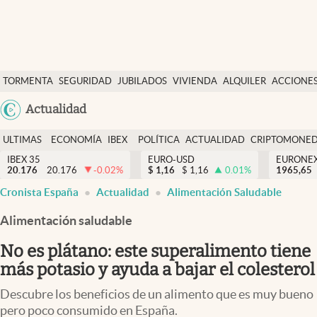
Últimas Noticias
TORMENTA
SEGURIDAD
JUBILADOS
VIVIENDA
ALQUILER
ACCIONE
Economía y finanzas
SOCIAL
Argentina
Actualidad
Política
España
Actualidad
ULTIMAS
ECONOMÍA
IBEX
POLÍTICA
ACTUALIDAD
CRIPTOMONE
México
NOTICIAS
Y
Y
IBEX 35
EURO-USD
EURONE
Criptomonedas
20.176
20.176
-0.02
%
$
1,16
$
1,16
0.01
%
USA
1965,65
FINANZAS
EURO
Cronista España
Actualidad
Alimentación Saludable
Colombia
España
Uruguay
Alimentación saludable
No es plátano: este superalimento tiene
más potasio y ayuda a bajar el colesterol
Descubre los beneficios de un alimento que es muy bueno
pero poco consumido en España.