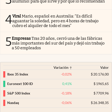
aluminio: para qué sirve y por qué lo recomiendan
4
Viral
Mario, español en Australia: “Es difícil
aguantar la soledad, pero en 4 horas de trabajo
cubro el alquiler de todo el mes”
5
Empresas
Tras 20 años, cerró una de las fábricas
más importantes del sur del país y dejó sin trabajo
a 50 empleados
Variación
Valor
-0,02
%
$
20.176,00
Ibex 35 Index
0,41
%
$
1965,65
Euronext 100 ID
-0,18
%
$
7709,96
S&P 500 Index
-0,06
%
$
26.348,35
Nasdaq