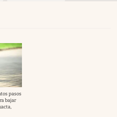
Uruguay
tos pasos
ra bajar
xacta,