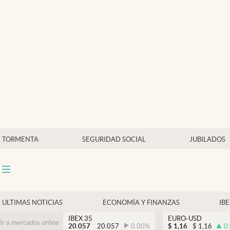
Últimas Noticias
Economía y finanzas
Política
Actualidad
Criptomonedas
TORMENTA
SEGURIDAD SOCIAL
JUBILADOS
ULTIMAS NOTICIAS
ECONOMÍA Y FINANZAS
IB
IBEX 35
EURO-USD
Ir a mercados online
20.057
20.057
0.00
%
$
1,16
$
1,16
0