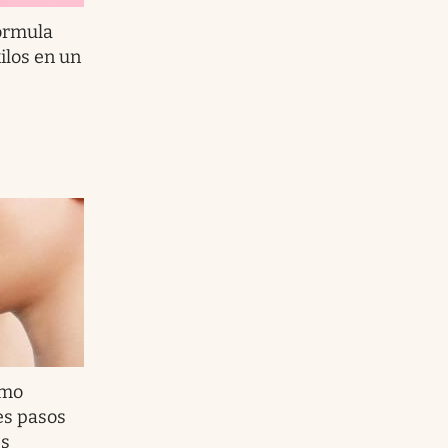
órmula
ilos en un
omo
es pasos
es