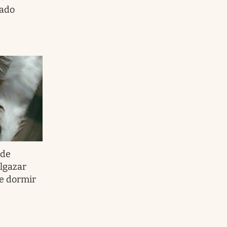
cado
 de
elgazar
e dormir