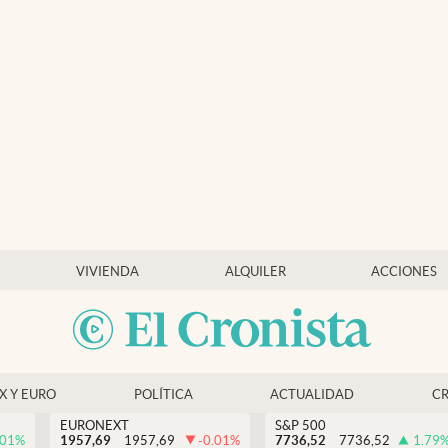
VIVIENDA
ALQUILER
ACCIONES
EX Y EURO
POLÍTICA
ACTUALIDAD
C
EURONEXT
S&P 500
.01
%
1957,69
1957,69
-0.01
%
7736,52
7736,52
1.79