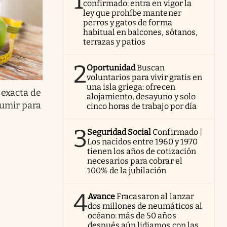
1
confirmado: entra en vigor la
ley que prohíbe mantener
perros y gatos de forma
habitual en balcones, sótanos,
terrazas y patios
2
Oportunidad
Buscan
voluntarios para vivir gratis en
una isla griega: ofrecen
 exacta de
alojamiento, desayuno y solo
sumir para
cinco horas de trabajo por día
3
Seguridad Social
Confirmado |
Los nacidos entre 1960 y 1970
tienen los años de cotización
necesarios para cobrar el
100% de la jubilación
4
Avance
Fracasaron al lanzar
dos millones de neumáticos al
océano: más de 50 años
después aún lidiamos con las