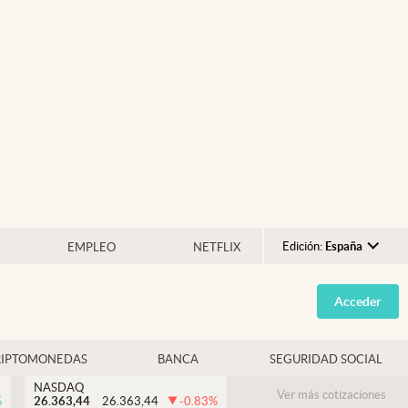
Edición:
España
EMPLEO
NETFLIX
Argentina
Acceder
España
México
RIPTOMONEDAS
BANCA
SEGURIDAD SOCIAL
USA
NASDAQ
Colombia
Ver más cotizaciones
%
26.363,44
26.363,44
-0.83
%