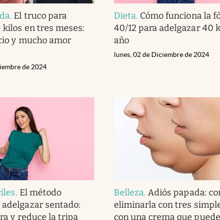
ida
.
El truco para
Dieta
.
Cómo funciona la f
 kilos en tres meses:
40/12 para adelgazar 40 k
ficio y mucho amor
año
lunes, 02 de Diciembre de 2024
ciembre de 2024
ciles
.
El método
Belleza
.
Adiós papada: c
 adelgazar sentado:
eliminarla con tres simpl
ura y reduce la tripa
con una crema que pued