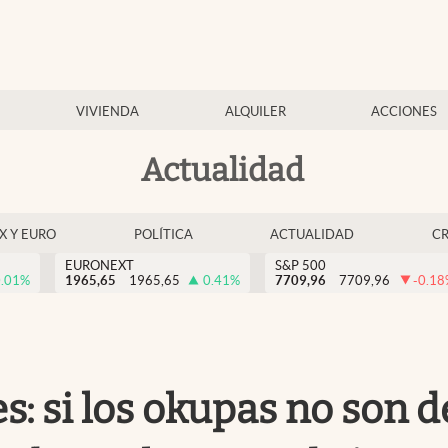
VIVIENDA
ALQUILER
ACCIONES
Actualidad
EX Y EURO
POLÍTICA
ACTUALIDAD
C
EURONEXT
S&P 500
.01
%
1965,65
1965,65
0.41
%
7709,96
7709,96
-0.18
s: si los okupas no son d