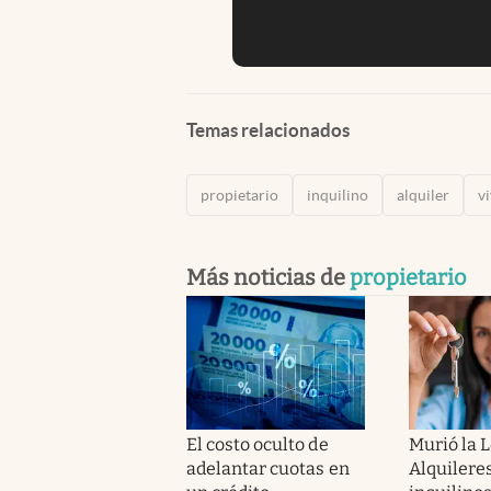
Temas relacionados
propietario
inquilino
alquiler
v
Más noticias de
propietario
El costo oculto de
Murió la L
adelantar cuotas en
Alquileres