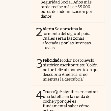
Seguridad Social. Años más
tarde recibe más de 55.000
euros de indemnización por
daños
2
Alerta
Se aproxima la
tormenta del siglo al país.
Cuáles serán las zonas
afectadas por las intensas
lluvias
3
Felicidad
Fiódor Dostoievski,
histórico escritor ruso: “Colón
no fue feliz al momento en que
descubrió América, sino
mientras la descubría”
4
Truco
Qué significa encontrar
una botella en la rueda del
coche y por qué es
fundamental saber cómo
actuar