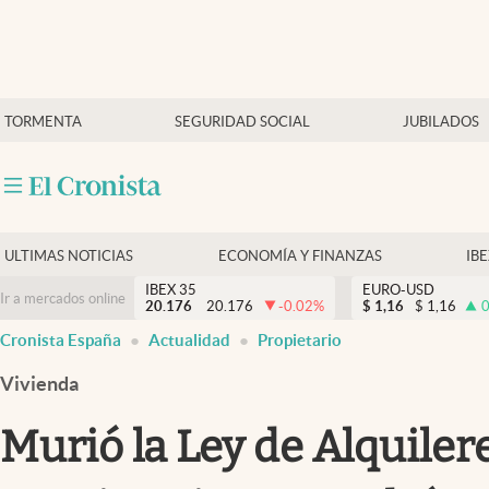
Últimas Noticias
TORMENTA
SEGURIDAD SOCIAL
JUBILADOS
Economía y finanzas
Política
Actualidad
Criptomonedas
ULTIMAS NOTICIAS
ECONOMÍA Y FINANZAS
IB
IBEX 35
EURO-USD
Ir a mercados online
20.176
20.176
-0.02
%
$
1,16
$
1,16
0
Cronista España
Actualidad
Propietario
Vivienda
Murió la Ley de Alquilere