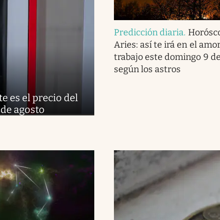
Predicción diaria
.
Horósc
Aries: así te irá en el amor
trabajo este domingo 9 de
según los astros
e es el precio del
 de agosto