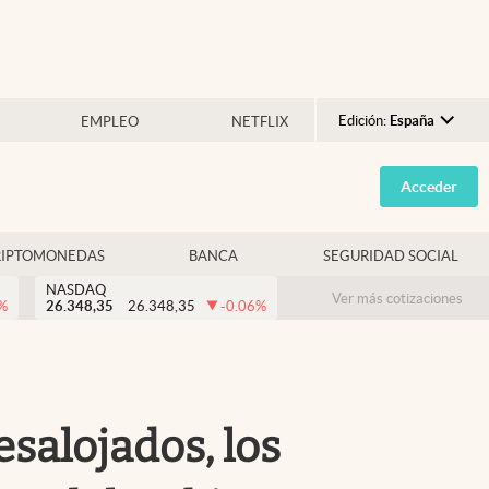
Edición:
España
EMPLEO
NETFLIX
Argentina
Acceder
España
México
RIPTOMONEDAS
BANCA
SEGURIDAD SOCIAL
USA
NASDAQ
Colombia
Ver más cotizaciones
%
26.348,35
26.348,35
-0.06
%
Uruguay
esalojados, los