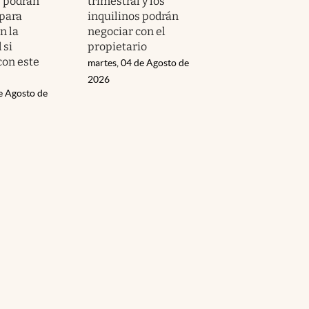
s podrán
trimestral y los
para
inquilinos podrán
n la
negociar con el
 si
propietario
on este
martes, 04 de Agosto de
2026
e Agosto de