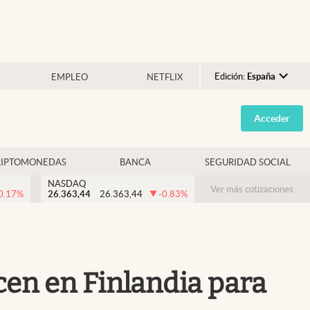
Edición:
España
EMPLEO
NETFLIX
Argentina
Acceder
España
México
RIPTOMONEDAS
BANCA
SEGURIDAD SOCIAL
USA
NASDAQ
Colombia
Ver más cotizaciones
0.17
%
26.363,44
26.363,44
-0.83
%
Uruguay
acen en Finlandia para