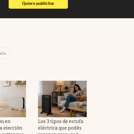
abre en nueva pestaña
Quiero publicitar
aña
ón en
Los 3 tipos de estufa
la elección
eléctrica que podés