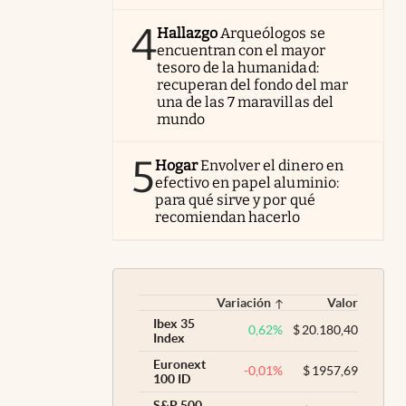
4
Hallazgo
Arqueólogos se
encuentran con el mayor
tesoro de la humanidad:
recuperan del fondo del mar
una de las 7 maravillas del
mundo
5
Hogar
Envolver el dinero en
efectivo en papel aluminio:
para qué sirve y por qué
recomiendan hacerlo
Variación
Valor
Ibex 35
0,62
%
$
20.180,40
Index
Euronext
-0,01
%
$
1957,69
100 ID
S&P 500