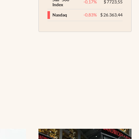
-0,17
%
$
7723,55
Index
-0,83
%
$
26.363,44
Nasdaq