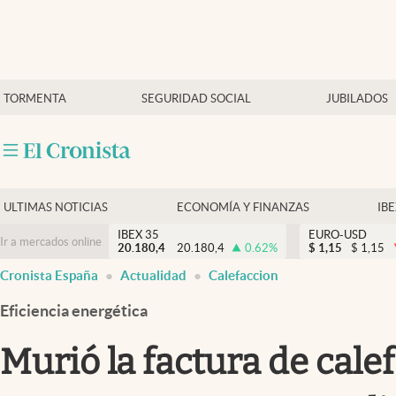
Últimas Noticias
TORMENTA
SEGURIDAD SOCIAL
JUBILADOS
Economía y finanzas
Política
Actualidad
Criptomonedas
ULTIMAS NOTICIAS
ECONOMÍA Y FINANZAS
IB
IBEX 35
EURO-USD
Ir a mercados online
20.180,4
20.180,4
0.62
%
$
1,15
$
1,15
Cronista España
Actualidad
Calefaccion
Eficiencia energética
Murió la factura de cale