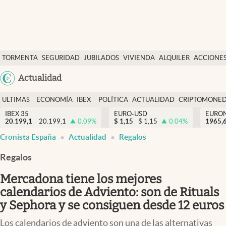
Últimas Noticias
TORMENTA
SEGURIDAD
JUBILADOS
VIVIENDA
ALQUILER
ACCIONE
Economía y finanzas
SOCIAL
Argentina
Actualidad
Política
España
Actualidad
ULTIMAS
ECONOMÍA
IBEX
POLÍTICA
ACTUALIDAD
CRIPTOMONE
México
NOTICIAS
Y
Y
IBEX 35
EURO-USD
EURO
Criptomonedas
20.199,1
20.199,1
0.09
%
$
1,15
$
1,15
0.04
%
USA
1965,
FINANZAS
EURO
Cronista España
Actualidad
Regalos
Colombia
España
Uruguay
Regalos
Mercadona tiene los mejores
calendarios de Adviento: son de Rituals
y Sephora y se consiguen desde 12 euros
Los calendarios de adviento son una de las alternativas