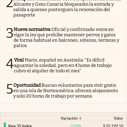
2
Alicante y Gran Canaria bloquearán la entrada y
salida a quienes posterguen la renovación del
pasaporte
3
Nueva normativa
Oficial y confirmado: entra en
vigor la ley que prohíbe mantener perros y gatos
de forma habitual en balcones, sótanos, terrazas y
patios
4
Viral
Mario, español en Australia: “Es difícil
aguantar la soledad, pero en 4 horas de trabajo
cubro el alquiler de todo el mes”
5
Oportunidad
Buscan voluntarios para vivir gratis
en una isla de Norteamérica: ofrecen alojamiento
y solo 20 horas de trabajo por semana
Variación
Valor
0,09
%
$
20.199,10
Ibex 35 Index