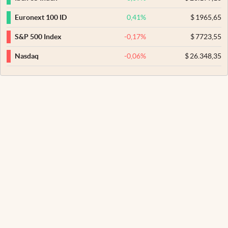
0,41
%
$
1965,65
Euronext 100 ID
-0,17
%
$
7723,55
S&P 500 Index
-0,06
%
$
26.348,35
Nasdaq