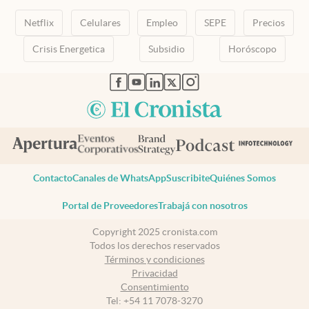
Netflix
Celulares
Empleo
SEPE
Precios
Crisis Energetica
Subsidio
Horóscopo
abre en nueva pestaña
abre en nueva pestaña
abre en nueva pestaña
abre en nueva pestaña
abre en nueva pestaña
Contacto
Canales de WhatsApp
Suscribite
Quiénes Somos
Portal de Proveedores
Trabajá con nosotros
Copyright 2025 cronista.com
Todos los derechos reservados
Términos y condiciones
Privacidad
Consentimiento
Tel:
+54 11 7078-3270