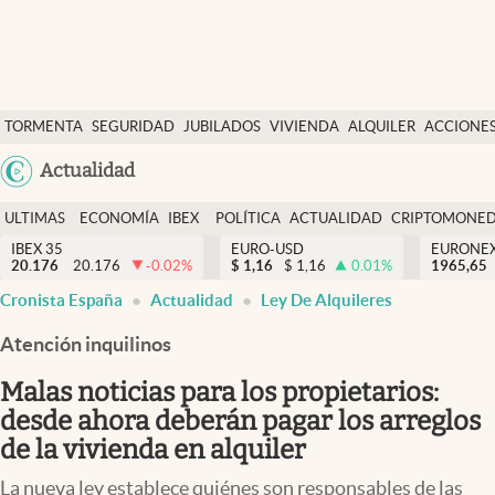
Últimas Noticias
TORMENTA
SEGURIDAD
JUBILADOS
VIVIENDA
ALQUILER
ACCIONE
Economía y finanzas
SOCIAL
Argentina
Actualidad
Política
España
Actualidad
ULTIMAS
ECONOMÍA
IBEX
POLÍTICA
ACTUALIDAD
CRIPTOMONE
México
NOTICIAS
Y
Y
IBEX 35
EURO-USD
EURONE
Criptomonedas
20.176
20.176
-0.02
%
$
1,16
$
1,16
0.01
%
USA
1965,65
FINANZAS
EURO
Cronista España
Actualidad
Ley De Alquileres
Colombia
España
Uruguay
Atención inquilinos
Malas noticias para los propietarios:
desde ahora deberán pagar los arreglos
de la vivienda en alquiler
La nueva ley establece quiénes son responsables de las