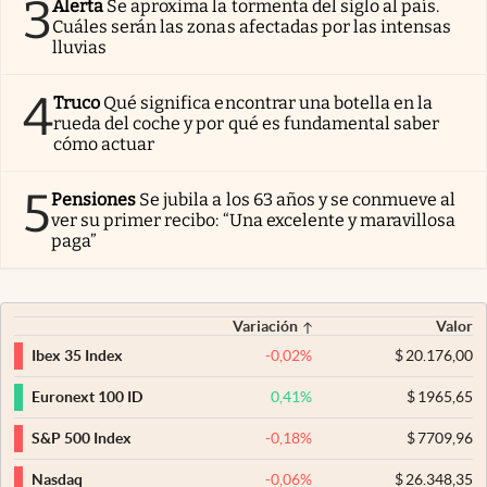
3
Alerta
Se aproxima la tormenta del siglo al país.
Cuáles serán las zonas afectadas por las intensas
lluvias
4
Truco
Qué significa encontrar una botella en la
rueda del coche y por qué es fundamental saber
cómo actuar
5
Pensiones
Se jubila a los 63 años y se conmueve al
ver su primer recibo: “Una excelente y maravillosa
paga”
Variación
Valor
-0,02
%
$
20.176,00
Ibex 35 Index
0,41
%
$
1965,65
Euronext 100 ID
-0,18
%
$
7709,96
S&P 500 Index
-0,06
%
$
26.348,35
Nasdaq