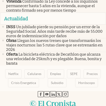
Vivienda
Confirmado: la Ley concede a los inquilinos
permanecer hasta 5 años en la vivienda, aunque el
contrato firmado sea por menos tiempo
Actualidad
INSS
Un jubilado pierde su pensión por un error de la
Seguridad Social. Años más tarde recibe más de 55.000
euros de indemnización por daños
Obras
Llegan los nuevos trenes que transformarán los
viajes nocturnos: las 5 rutas clave que se estrenarán en
2026
Oferta
La bicicleta eléctrica de Decathlon que alcanza
una velocidad de 25km/h y es plegable. Buena, bonita y
barata
Netflix
Celulares
Empleo
SEPE
Precios
Crisis Energetica
Subsidio
Horóscopo
abre en nueva pestaña
abre en nueva pestaña
abre en nueva pestaña
abre en nueva pestaña
abre en nueva pestaña