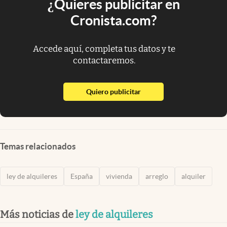
¿Quieres publicitar en
Cronista.com?
Accede aquí, completa tus datos y te
contactaremos.
abre en nueva pestaña
Quiero publicitar
Temas relacionados
ley de alquileres
España
vivienda
arreglo
alquiler
Más noticias de
ley de alquileres