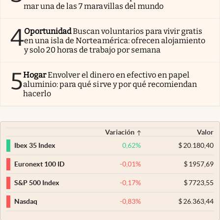
mar una de las 7 maravillas del mundo
4
Oportunidad
Buscan voluntarios para vivir gratis
en una isla de Norteamérica: ofrecen alojamiento
y solo 20 horas de trabajo por semana
5
Hogar
Envolver el dinero en efectivo en papel
aluminio: para qué sirve y por qué recomiendan
hacerlo
Variación
Valor
0,62
%
$
20.180,40
Ibex 35 Index
-0,01
%
$
1957,69
Euronext 100 ID
-0,17
%
$
7723,55
S&P 500 Index
-0,83
%
$
26.363,44
Nasdaq