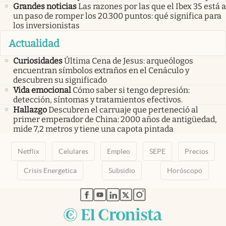
Grandes noticias
Las razones por las que el Ibex 35 está a
un paso de romper los 20.300 puntos: qué significa para
los inversionistas
Actualidad
Curiosidades
Última Cena de Jesus: arqueólogos
encuentran símbolos extraños en el Cenáculo y
descubren su significado
Vida emocional
Cómo saber si tengo depresión:
detección, síntomas y tratamientos efectivos.
Hallazgo
Descubren el carruaje que perteneció al
primer emperador de China: 2000 años de antigüedad,
mide 7,2 metros y tiene una capota pintada
Netflix
Celulares
Empleo
SEPE
Precios
Crisis Energetica
Subsidio
Horóscopo
abre en nueva pestaña
abre en nueva pestaña
abre en nueva pestaña
abre en nueva pestaña
abre en nueva pestaña