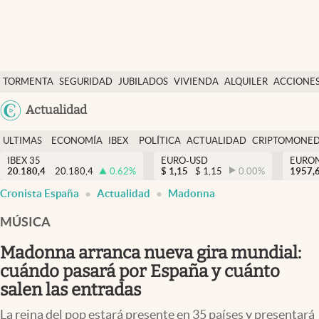
Últimas Noticias
TORMENTA
SEGURIDAD
JUBILADOS
VIVIENDA
ALQUILER
ACCIONE
Economía y finanzas
SOCIAL
Argentina
Actualidad
Política
España
Actualidad
ULTIMAS
ECONOMÍA
IBEX
POLÍTICA
ACTUALIDAD
CRIPTOMONE
México
NOTICIAS
Y
Y
IBEX 35
EURO-USD
EURO
Criptomonedas
20.180,4
20.180,4
0.62
%
$
1,15
$
1,15
0.00
%
USA
1957,
FINANZAS
EURO
Cronista España
Actualidad
Madonna
Colombia
España
Uruguay
MÚSICA
Madonna arranca nueva gira mundial:
cuándo pasará por España y cuánto
salen las entradas
La reina del pop estará presente en 35 países y presentará