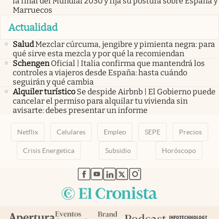
la final del Mundial 2030 y fija su postura sobre España y
Marruecos
Actualidad
Salud
Mezclar cúrcuma, jengibre y pimienta negra: para
qué sirve esta mezcla y por qué la recomiendan
Schengen
Oficial | Italia confirma que mantendrá los
controles a viajeros desde España: hasta cuándo
seguirán y qué cambia
Alquiler turístico
Se despide Airbnb | El Gobierno puede
cancelar el permiso para alquilar tu vivienda sin
avisarte: debes presentar un informe
Netflix
Celulares
Empleo
SEPE
Precios
Crisis Energetica
Subsidio
Horóscopo
abre en nueva pestaña
abre en nueva pestaña
abre en nueva pestaña
abre en nueva pestaña
abre en nueva pestaña