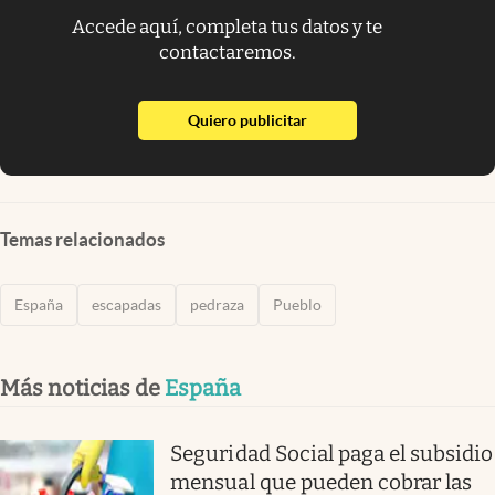
Accede aquí, completa tus datos y te
contactaremos.
abre en nueva pestaña
Quiero publicitar
Temas relacionados
España
escapadas
pedraza
Pueblo
Más noticias de
España
Seguridad Social paga el subsidio
mensual que pueden cobrar las