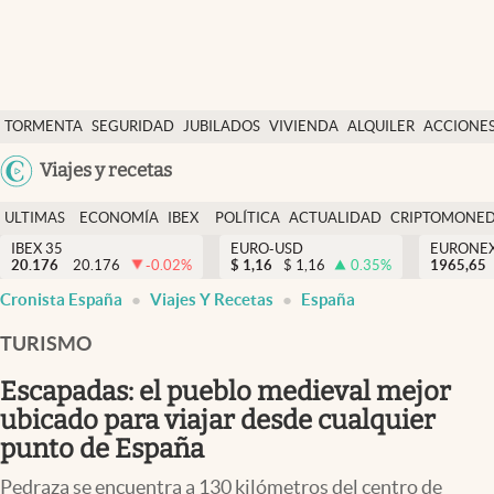
Últimas Noticias
TORMENTA
SEGURIDAD
JUBILADOS
VIVIENDA
ALQUILER
ACCIONE
Economía y finanzas
SOCIAL
Argentina
Viajes y recetas
Política
España
Actualidad
ULTIMAS
ECONOMÍA
IBEX
POLÍTICA
ACTUALIDAD
CRIPTOMONE
México
NOTICIAS
Y
Y
IBEX 35
EURO-USD
EURONE
Criptomonedas
20.176
20.176
-0.02
%
$
1,16
$
1,16
0.35
%
USA
1965,65
FINANZAS
EURO
Cronista España
Viajes Y Recetas
España
Colombia
España
Uruguay
TURISMO
Escapadas: el pueblo medieval mejor
ubicado para viajar desde cualquier
punto de España
Pedraza se encuentra a 130 kilómetros del centro de